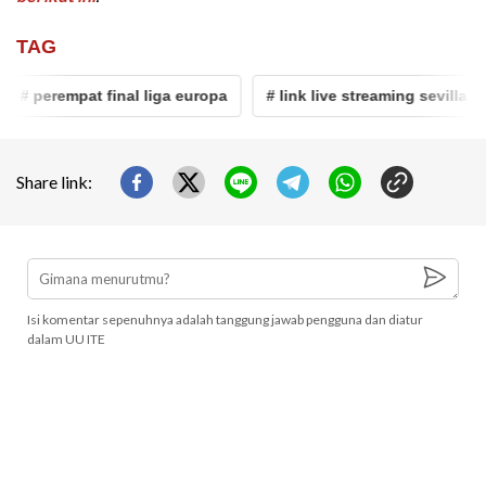
TAG
# perempat final liga europa
# link live streaming sevilla vs
Share link:
Isi komentar sepenuhnya adalah tanggung jawab pengguna dan diatur
dalam UU ITE