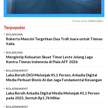
Powered by 
GliaStudios
Terpopuler
Mute
BOLADUNIA
Roberto Mancini Targetkan Dua Trofi Juara untuk Timnas
Italia
BOLADUNIA
Mengintip Kekuatan Skuat Timor Leste Jelang Laga
Kontra Timnas Indonesia di Piala AFF 2026
BOLATAINMENT
Laba Bersih DIGI Melonjak 45,1 Persen, Arkadia Digital
Media Perkuat Bisnis AI dan Jaga Fundamental Keuangan
BOLATAINMENT
Laba Bersih Arkadia Digital Media Melonjak 45,1 Persen
pada 2025, Sentuh Rp1,76 Miliar
BOLATAINMENT