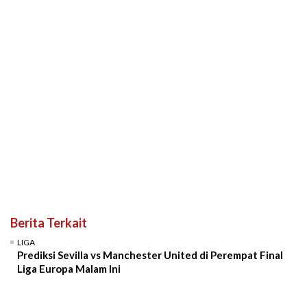
Berita Terkait
LIGA
Prediksi Sevilla vs Manchester United di Perempat Final
Liga Europa Malam Ini