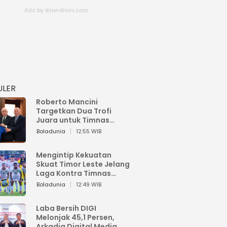
ULER
Roberto Mancini
Targetkan Dua Trofi
Juara untuk Timnas
Italia
Boladunia
12:55 WIB
Mengintip Kekuatan
Skuat Timor Leste Jelang
Laga Kontra Timnas
Indonesia di Piala AFF
Boladunia
12:49 WIB
2026
Laba Bersih DIGI
Melonjak 45,1 Persen,
Arkadia Digital Media