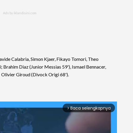
vide Calabria, Simon Kjaer, Fikayo Tomori, Theo
; Brahim Diaz (Junior Messias 59'), Ismael Bennacer,
 Olivier Giroud (Divock Origi 68').
Baca selengkapnya
arrow_forward_ios