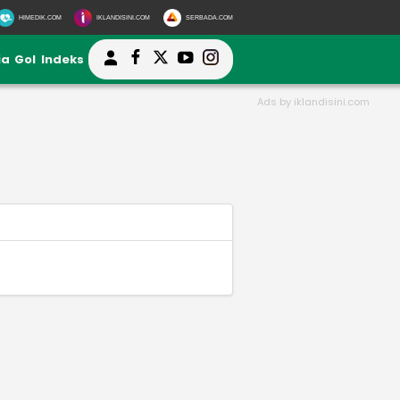
HIMEDIK.COM
IKLANDISINI.COM
SERBADA.COM
ia
Gol
Indeks