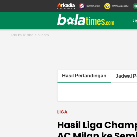
SUARA.COM
MATAMATA.COM
L
Hasil Pertandingan
Jadwal P
LIGA
Hasil Liga Champ
AC Milan ke Semi