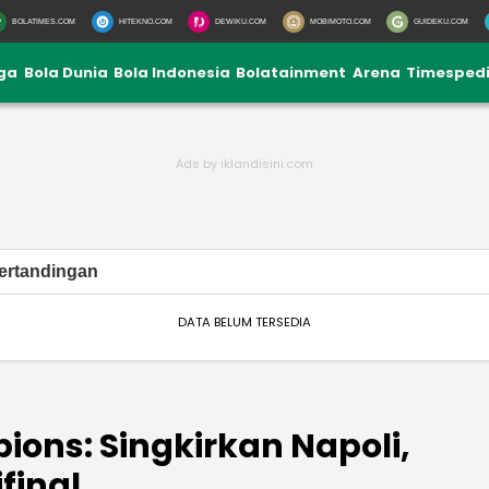
BOLATIMES.COM
HITEKNO.COM
DEWIKU.COM
MOBIMOTO.COM
GUIDEKU.COM
iga
Bola Dunia
Bola Indonesia
Bolatainment
Arena
Timesped
ertandingan
DATA BELUM TERSEDIA
ions: Singkirkan Napoli,
final