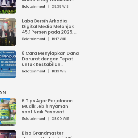
Perkuat Bisnis AI dan
Bolatainment
09:39 WIB
Jaga Fundamental
Keuangan
Laba Bersih Arkadia
Digital Media Melonjak
45,1 Persen pada 2025,
Sentuh Rp1,76 Miliar
Bolatainment
19:17 WIB
8 Cara Menyiapkan Dana
Darurat dengan Tepat
untuk Kestabilan
Keuangan
Bolatainment
18:13 WIB
HAN
6 Tips Agar Perjalanan
Mudik Lebih Nyaman
saat Naik Pesawat
Bolatainment
08:00 WIB
Bisa Grandmaster