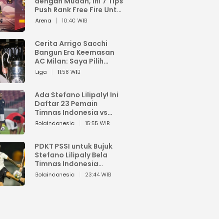
dengan Mudah, Ini 7 Tips
Push Rank Free Fire Untuk
Pemula
Arena
10:40 WIB
Cerita Arrigo Sacchi
Bangun Era Keemasan
AC Milan: Saya Pilih
Pemain dari Isi Otaknya
Liga
11:58 WIB
Ada Stefano Lilipaly! Ini
Daftar 23 Pemain
Timnas Indonesia vs
China
Bolaindonesia
15:55 WIB
PDKT PSSI untuk Bujuk
Stefano Lilipaly Bela
Timnas Indonesia
Berakhir Berantakan
Bolaindonesia
23:44 WIB