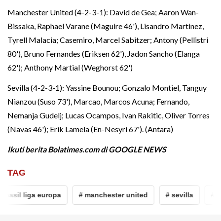
Manchester United (4-2-3-1): David de Gea; Aaron Wan-
Bissaka, Raphael Varane (Maguire 46'), Lisandro Martinez,
Tyrell Malacia; Casemiro, Marcel Sabitzer; Antony (Pellistri
80'), Bruno Fernandes (Eriksen 62'), Jadon Sancho (Elanga
62'); Anthony Martial (Weghorst 62')
Sevilla (4-2-3-1): Yassine Bounou; Gonzalo Montiel, Tanguy
Nianzou (Suso 73'), Marcao, Marcos Acuna; Fernando,
Nemanja Gudelj; Lucas Ocampos, Ivan Rakitic, Oliver Torres
(Navas 46'); Erik Lamela (En-Nesyri 67'). (Antara)
Ikuti berita Bolatimes.com di
GOOGLE NEWS
TAG
hasil liga europa
# manchester united
# sevilla
# li