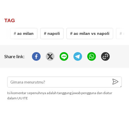
TAG
# ac milan
# napoli
# ac milan vs napoli
# real m
Share link:
Isi komentar sepenuhnya adalah tanggung jawab pengguna dan diatur
dalam UU ITE