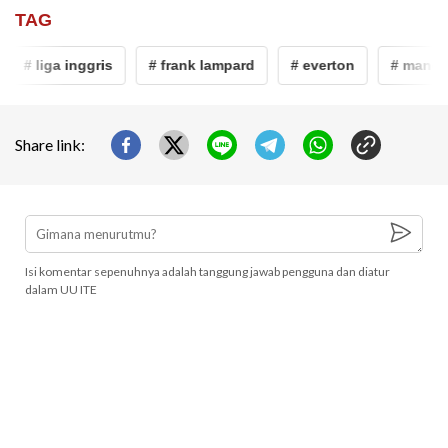
TAG
# liga inggris
# frank lampard
# everton
# manches
Share link:
Isi komentar sepenuhnya adalah tanggung jawab pengguna dan diatur
dalam UU ITE