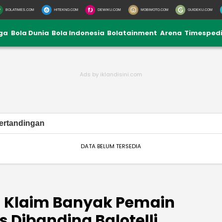
BOLATIMES.COM
HITEKNO.COM
DEWIKU.COM
MOBIMOTO.COM
GUIDEKU.COM
iga
Bola Dunia
Bola Indonesia
Bolatainment
Arena
Timesped
ertandingan
DATA BELUM TERSEDIA
ia Klaim Banyak Pemain
 Dibanding Balotelli