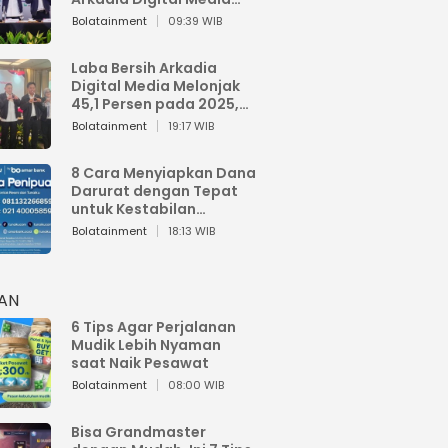
Perkuat Bisnis AI dan
Bolatainment
09:39 WIB
Jaga Fundamental
Keuangan
Laba Bersih Arkadia
Digital Media Melonjak
45,1 Persen pada 2025,
Sentuh Rp1,76 Miliar
Bolatainment
19:17 WIB
8 Cara Menyiapkan Dana
Darurat dengan Tepat
untuk Kestabilan
Keuangan
Bolatainment
18:13 WIB
HAN
6 Tips Agar Perjalanan
Mudik Lebih Nyaman
saat Naik Pesawat
Bolatainment
08:00 WIB
Bisa Grandmaster