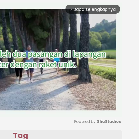
Baca selengkapnya
arrow_forward_ios
Powered by 
GliaStudios
Tag