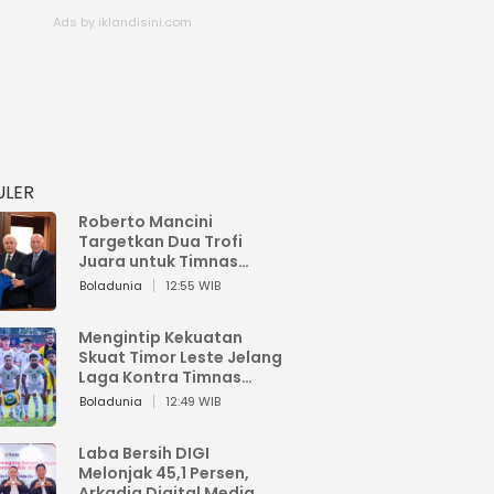
ULER
Roberto Mancini
Targetkan Dua Trofi
Juara untuk Timnas
Italia
Boladunia
12:55 WIB
Mengintip Kekuatan
Skuat Timor Leste Jelang
Laga Kontra Timnas
Indonesia di Piala AFF
Boladunia
12:49 WIB
2026
Laba Bersih DIGI
Melonjak 45,1 Persen,
Arkadia Digital Media