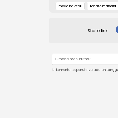
mario balotelli
roberto mancini
Share link:
Isi komentar sepenuhnya adalah tangg