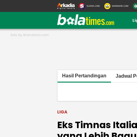
SUARA.COM
MATAMATA.COM
L
Hasil Pertandingan
Jadwal P
LIGA
Eks Timnas Ital
yang Lebih Bagus