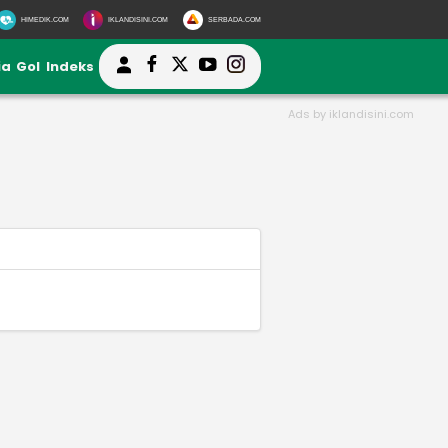
HIMEDIK.COM
IKLANDISINI.COM
SERBADA.COM
ia
Gol
Indeks