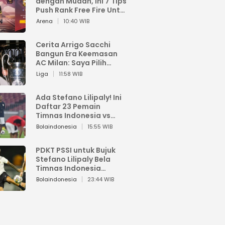
dengan Mudah, Ini 7 Tips
Push Rank Free Fire Untuk
Pemula
Arena
10:40 WIB
Cerita Arrigo Sacchi
Bangun Era Keemasan
AC Milan: Saya Pilih
Pemain dari Isi Otaknya
Liga
11:58 WIB
Ada Stefano Lilipaly! Ini
Daftar 23 Pemain
Timnas Indonesia vs
China
Bolaindonesia
15:55 WIB
PDKT PSSI untuk Bujuk
Stefano Lilipaly Bela
Timnas Indonesia
Berakhir Berantakan
Bolaindonesia
23:44 WIB