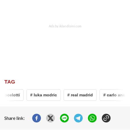
TAG
 ancelotti
# luka modric
# real madrid
# carlo ancelot
Share link: