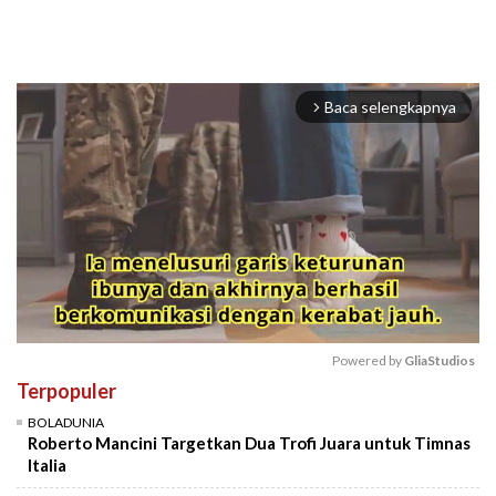
Baca selengkapnya
arrow_forward_ios
Powered by 
GliaStudios
Terpopuler
Mute
BOLADUNIA
Roberto Mancini Targetkan Dua Trofi Juara untuk Timnas
Italia