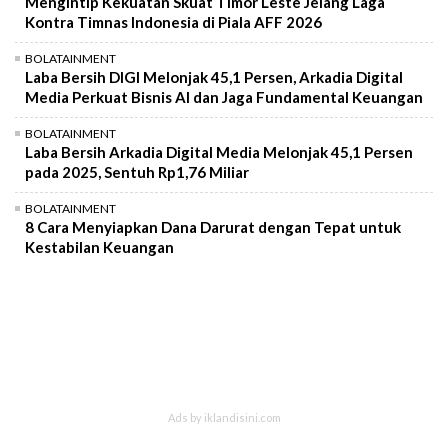
Mengintip Kekuatan Skuat Timor Leste Jelang Laga
Kontra Timnas Indonesia di Piala AFF 2026
BOLATAINMENT
Laba Bersih DIGI Melonjak 45,1 Persen, Arkadia Digital
Media Perkuat Bisnis AI dan Jaga Fundamental Keuangan
BOLATAINMENT
Laba Bersih Arkadia Digital Media Melonjak 45,1 Persen
pada 2025, Sentuh Rp1,76 Miliar
BOLATAINMENT
8 Cara Menyiapkan Dana Darurat dengan Tepat untuk
Kestabilan Keuangan