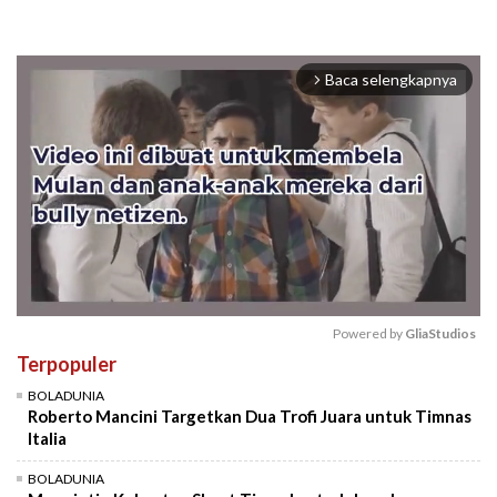
Baca selengkapnya
arrow_forward_ios
Powered by 
GliaStudios
Terpopuler
Mute
BOLADUNIA
Roberto Mancini Targetkan Dua Trofi Juara untuk Timnas
Italia
BOLADUNIA