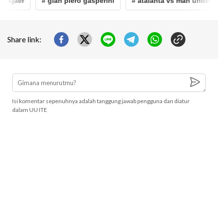
kjaer
# gian piero gasperini
# atalanta vs man united
Share link:
Isi komentar sepenuhnya adalah tanggung jawab pengguna dan diatur
dalam UU ITE