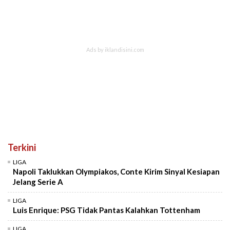
Terkini
LIGA
Napoli Taklukkan Olympiakos, Conte Kirim Sinyal Kesiapan
Jelang Serie A
LIGA
Luis Enrique: PSG Tidak Pantas Kalahkan Tottenham
LIGA