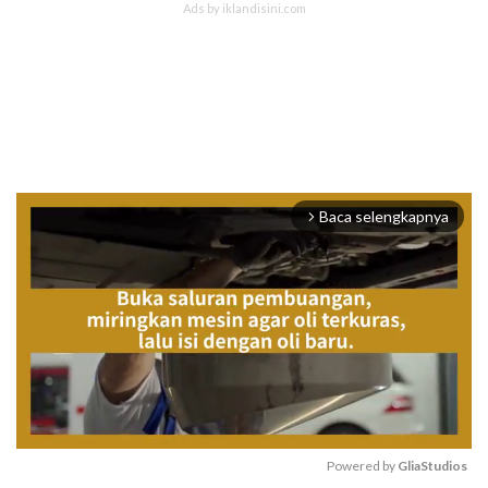
Baca selengkapnya
arrow_forward_ios
Powered by 
GliaStudios