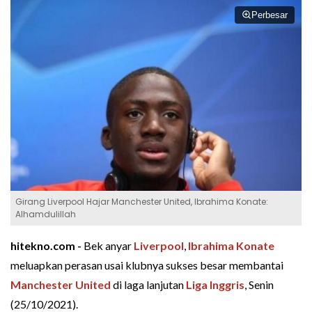
Perbesar
Girang Liverpool Hajar Manchester United, Ibrahima Konate:
Alhamdulillah
hitekno.com -
Bek anyar
Liverpool
,
Ibrahima Konate
meluapkan perasan usai klubnya sukses besar membantai
Manchester United
di laga lanjutan
Liga Inggris
, Senin
(25/10/2021).