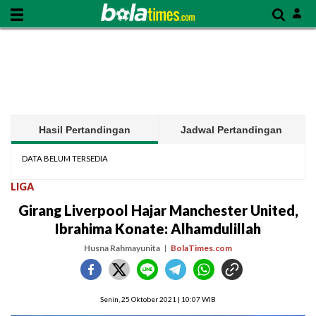
Hasil Pertandingan
Jadwal Pertandingan
DATA BELUM TERSEDIA
LIGA
Girang Liverpool Hajar Manchester United,
Ibrahima Konate: Alhamdulillah
Husna Rahmayunita
BolaTimes.com
Senin, 25 Oktober 2021 | 10:07 WIB