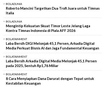
BOLADUNIA
Roberto Mancini Targetkan Dua Trofi Juara untuk Timnas
Italia
BOLADUNIA
Mengintip Kekuatan Skuat Timor Leste Jelang Laga
Kontra Timnas Indonesia di Piala AFF 2026
BOLATAINMENT
Laba Bersih DIGI Melonjak 45,1 Persen, Arkadia Digital
Media Perkuat Bisnis AI dan Jaga Fundamental Keuangan
BOLATAINMENT
Laba Bersih Arkadia Digital Media Melonjak 45,1 Persen
pada 2025, Sentuh Rp1,76 Miliar
BOLATAINMENT
8 Cara Menyiapkan Dana Darurat dengan Tepat untuk
Kestabilan Keuangan