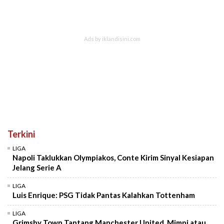
Terkini
LIGA
Napoli Taklukkan Olympiakos, Conte Kirim Sinyal Kesiapan
Jelang Serie A
LIGA
Luis Enrique: PSG Tidak Pantas Kalahkan Tottenham
LIGA
Grimsby Town Tantang Manchester United, Mimpi atau