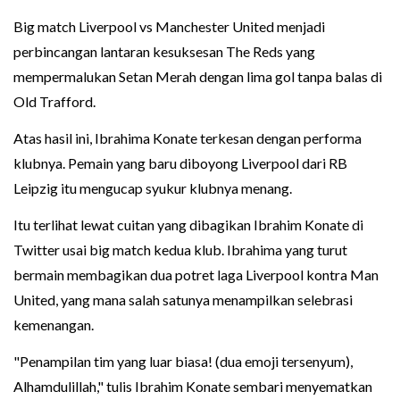
Big match Liverpool vs Manchester United menjadi
perbincangan lantaran kesuksesan The Reds yang
mempermalukan Setan Merah dengan lima gol tanpa balas di
Old Trafford.
Atas hasil ini, Ibrahima Konate terkesan dengan performa
klubnya. Pemain yang baru diboyong Liverpool dari RB
Leipzig itu mengucap syukur klubnya menang.
Itu terlihat lewat cuitan yang dibagikan Ibrahim Konate di
Twitter usai big match kedua klub. Ibrahima yang turut
bermain membagikan dua potret laga Liverpool kontra Man
United, yang mana salah satunya menampilkan selebrasi
kemenangan.
"Penampilan tim yang luar biasa! (dua emoji tersenyum),
Alhamdulillah," tulis Ibrahim Konate sembari menyematkan