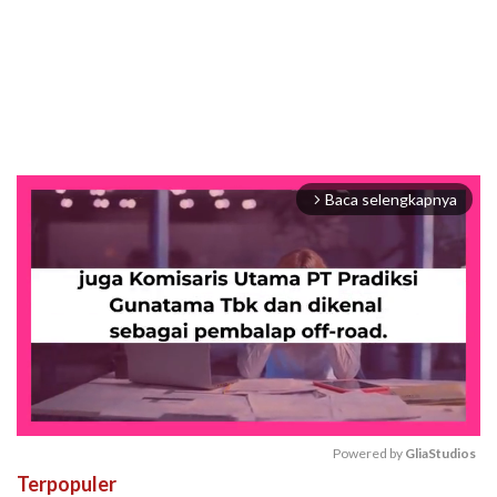
Baca selengkapnya
arrow_forward_ios
Powered by 
GliaStudios
Terpopuler
Mute