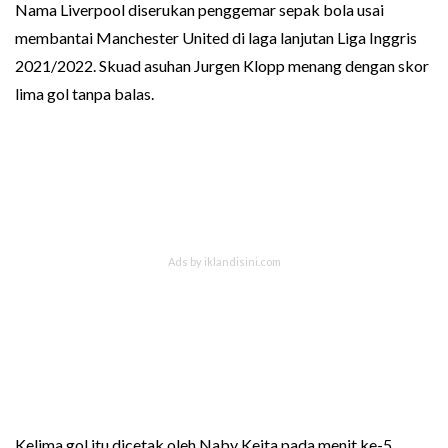
Nama Liverpool diserukan penggemar sepak bola usai
membantai Manchester United di laga lanjutan Liga Inggris
2021/2022. Skuad asuhan Jurgen Klopp menang dengan skor
lima gol tanpa balas.
Kelima gol itu dicetak oleh Naby Keita pada menit ke-5,