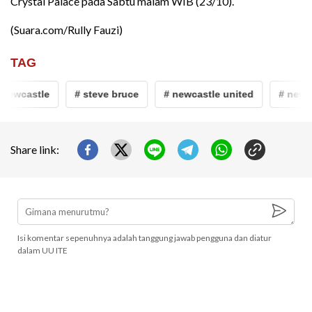
Crystal Palace pada Sabtu malam WIB (23/10).
(Suara.com/Rully Fauzi)
TAG
newcastle
# steve bruce
# newcastle united
# newca
Share link:
Isi komentar sepenuhnya adalah tanggung jawab pengguna dan diatur
dalam UU ITE