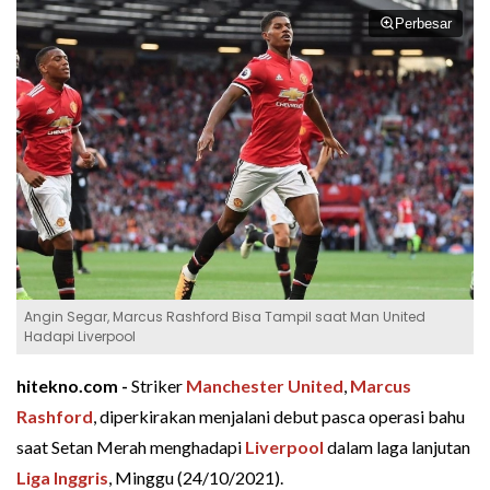
Perbesar
Angin Segar, Marcus Rashford Bisa Tampil saat Man United
Hadapi Liverpool
hitekno.com -
Striker
Manchester United
,
Marcus
Rashford
, diperkirakan menjalani debut pasca operasi bahu
saat Setan Merah menghadapi
Liverpool
dalam laga lanjutan
Liga Inggris
, Minggu (24/10/2021).