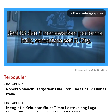
Baca selengkapnya
arrow_forward_ios
Powered by 
GliaStudios
Terpopuler
Mute
BOLADUNIA
Roberto Mancini Targetkan Dua Trofi Juara untuk Timnas
Italia
BOLADUNIA
Mengintip Kekuatan Skuat Timor Leste Jelang Laga