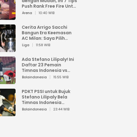
dengan Mudah, Ini 7 Tips
Push Rank Free Fire Untuk
Pemula
Arena
10:40 WIB
Cerita Arrigo Sacchi
Bangun Era Keemasan
AC Milan: Saya Pilih
Pemain dari Isi Otaknya
Liga
11:58 WIB
Ada Stefano Lilipaly! Ini
Daftar 23 Pemain
Timnas Indonesia vs
China
Bolaindonesia
15:55 WIB
PDKT PSSI untuk Bujuk
Stefano Lilipaly Bela
Timnas Indonesia
Berakhir Berantakan
Bolaindonesia
23:44 WIB