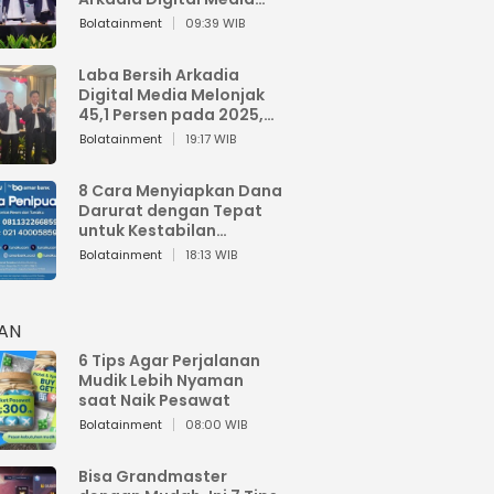
Perkuat Bisnis AI dan
Bolatainment
09:39 WIB
Jaga Fundamental
Keuangan
Laba Bersih Arkadia
Digital Media Melonjak
45,1 Persen pada 2025,
Sentuh Rp1,76 Miliar
Bolatainment
19:17 WIB
8 Cara Menyiapkan Dana
Darurat dengan Tepat
untuk Kestabilan
Keuangan
Bolatainment
18:13 WIB
HAN
6 Tips Agar Perjalanan
Mudik Lebih Nyaman
saat Naik Pesawat
Bolatainment
08:00 WIB
Bisa Grandmaster