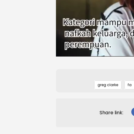
greg clarke
fa
Share link: