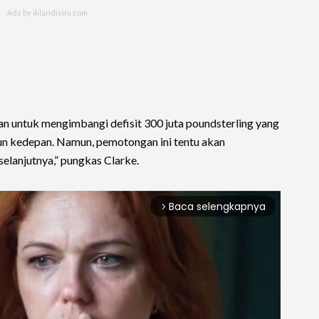
an untuk mengimbangi defisit 300 juta poundsterling yang
un kedepan. Namun, pemotongan ini tentu akan
lanjutnya,” pungkas Clarke.
Baca selengkapnya
arrow_forward_ios