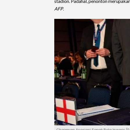
stadion. Padahal, penonton merupakan i
AFP
.
Chairman Asosiasi Sepak Bola Inggris (FA