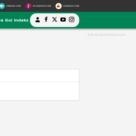
HIMEDIK.COM
IKLANDISINI.COM
SERBADA.COM
ia
Gol
Indeks