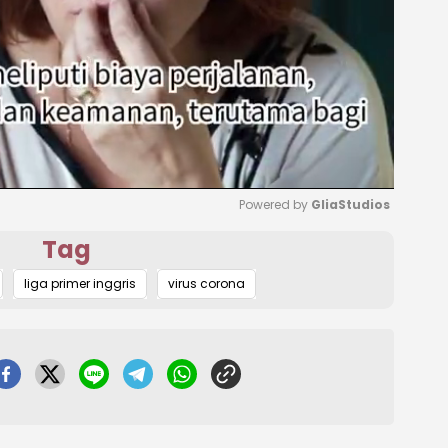
Powered by 
GliaStudios
Tag
Mute
liga primer inggris
virus corona