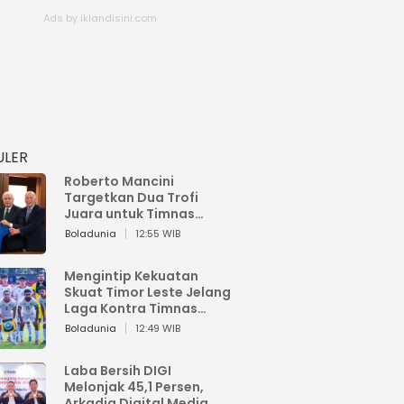
ULER
Roberto Mancini
Targetkan Dua Trofi
Juara untuk Timnas
Italia
Boladunia
12:55 WIB
Mengintip Kekuatan
Skuat Timor Leste Jelang
Laga Kontra Timnas
Indonesia di Piala AFF
Boladunia
12:49 WIB
2026
Laba Bersih DIGI
Melonjak 45,1 Persen,
Arkadia Digital Media