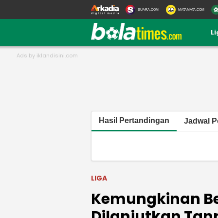
SUARA.COM
MATAMATA.COM
L
Hasil Pertandingan
Jadwal P
LIGA
Kemungkinan Bes
Dilanjutkan Tan