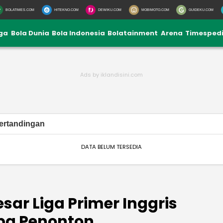
BOLATIMES.COM
HITEKNO.COM
DEWIKU.COM
MOBIMOTO.COM
GUIDEKU.COM
iga
Bola Dunia
Bola Indonesia
Bolatainment
Arena
Timesped
ertandingan
DATA BELUM TERSEDIA
ar Liga Primer Inggris
pa Penonton