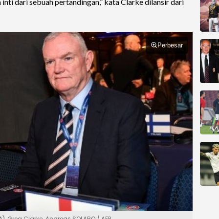
nti dari sebuah pertandingan,” kata Clarke dilansir dari
Perbesar
), Greg Clarke. Andreas SOLARO / AFP