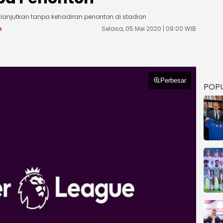
dilanjutkan tanpa kehadiran penonton di stadion
m
Selasa, 05 Mei 2020 | 09:00 WIB
Perbesar
POP