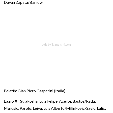
Duvan Zapata/Barrow.
Pelatih: Gian Piero Gasperini (Italia)
Lazio XI:
Strakosha; Luiz Felipe, Acerbi, Bastos/Radu;
Marusic, Parolo, Leiva, Luis Alberto/Milinkovic-Savic, Lulic;