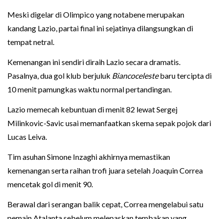
Meski digelar di Olimpico yang notabene merupakan
kandang Lazio, partai final ini sejatinya dilangsungkan di
tempat netral.
Kemenangan ini sendiri diraih Lazio secara dramatis.
Pasalnya, dua gol klub berjuluk
Biancoceleste
baru tercipta di
10 menit pamungkas waktu normal pertandingan.
Lazio memecah kebuntuan di menit 82 lewat Sergej
Milinkovic-Savic usai memanfaatkan skema sepak pojok dari
Lucas Leiva.
Tim asuhan Simone Inzaghi akhirnya memastikan
kemenangan serta raihan trofi juara setelah Joaquin Correa
mencetak gol di menit 90.
Berawal dari serangan balik cepat, Correa mengelabui satu
pemain Atalanta sebelum melepaskan tembakan yang