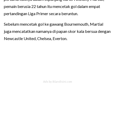
pemain berusia 22 tahun itu mencetak gol dalam empat
pertandingan Liga Primer secara beruntun.
Sebelum mencetak gol ke gawang Bournemouth, Martial
juga mencatatkan namanya di papan skor kala bersua dengan
Newcastle United, Chelsea, Everton.