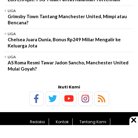
LIGA
Grimsby Town Tantang Manchester United, Mimpi atau
Bencana?
LIGA
Chelsea Juara Dunia, Bonus Rp249 Miliar Mengalir ke
Keluarga Jota
LIGA
AS Roma Resmi Tawar Jadon Sancho, Manchester United
Mulai Goyah?
Ikuti Kami
Redaksi
Kontak
Tentang Kami
Pedoman Media Siber
Kebijakan Privasi
Sitemap