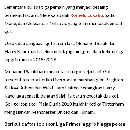
Sementara itu, ada tiga pemain yang menjadi pesaing
terdekat Hazard. Mereka adalah
Romelu Lukaku
, Sadio
Mane, dan Aleksandar Mitrovic yang telah mencetak empat
gol.
Untuk dua penguasa gol musim lalu, Mohamed Salah dan
Harry Kane masih belum untuk gigi hingga pekan kelima Liga
Inggris musim 2018/2019.
Mohamed Salah baru mencetak dua gol sejauh ini. Gol
tersebut tercipta ketika Liverpool menumbangkan Brighton
& Hove Albion dan West Ham United. Sedangkan Harry
Kane juga senasib dengan Salah, ia baru mencetak dua gol.
Gol-gol top skor Piala Dunia 2018 itu lahir ketika Tottenham
mengalahkan Manchester United dan Fulham.
Berikut
daftar top skor Liga Primer Inggris
hingga pekan