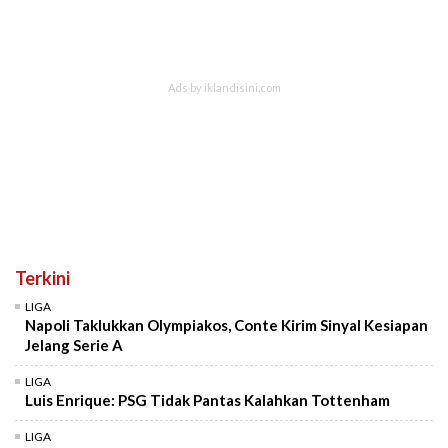
Terkini
LIGA
Napoli Taklukkan Olympiakos, Conte Kirim Sinyal Kesiapan
Jelang Serie A
LIGA
Luis Enrique: PSG Tidak Pantas Kalahkan Tottenham
LIGA