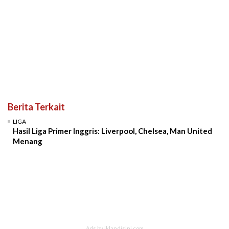
Berita Terkait
LIGA
Hasil Liga Primer Inggris: Liverpool, Chelsea, Man United
Menang