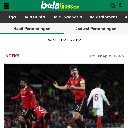
Liga
Bola Dunia
Bola Indonesia
Bolatainment
A
Hasil Pertandingan
Jadwal Pertandingan
DATA BELUM TERSEDIA
INDEKS
Sabtu, 08 Agustus 2026