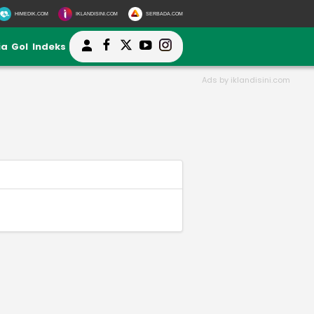
HIMEDIK.COM
IKLANDISINI.COM
SERBADA.COM
ia
Gol
Indeks