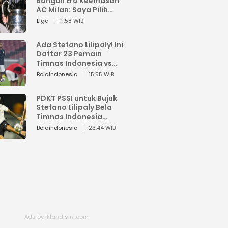
Bangun Era Keemasan
AC Milan: Saya Pilih
Pemain dari Isi Otaknya
Liga
11:58 WIB
Ada Stefano Lilipaly! Ini
Daftar 23 Pemain
Timnas Indonesia vs
China
Bolaindonesia
15:55 WIB
PDKT PSSI untuk Bujuk
Stefano Lilipaly Bela
Timnas Indonesia
Berakhir Berantakan
Bolaindonesia
23:44 WIB