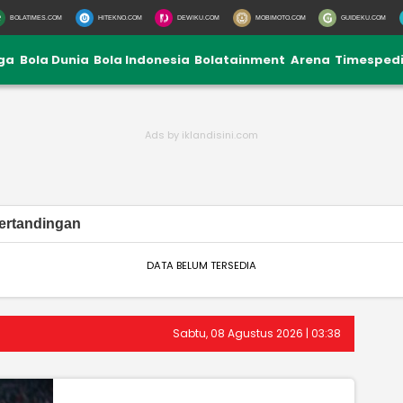
BOLATIMES.COM
HITEKNO.COM
DEWIKU.COM
MOBIMOTO.COM
GUIDEKU.COM
iga
Bola Dunia
Bola Indonesia
Bolatainment
Arena
Timesped
ertandingan
DATA BELUM TERSEDIA
Sabtu, 08 Agustus 2026 | 03:38