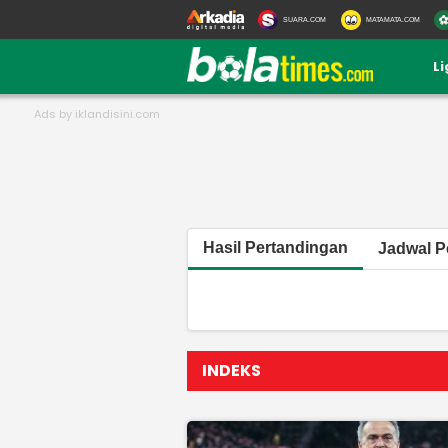
SUARA.COM
MATAMATA.COM
L
Hasil Pertandingan
Jadwal P
INDEKS