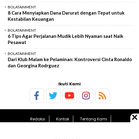
BOLATAINMENT
8 Cara Menyiapkan Dana Darurat dengan Tepat untuk
Kestabilan Keuangan
BOLATAINMENT
6 Tips Agar Perjalanan Mudik Lebih Nyaman saat Naik
Pesawat
BOLATAINMENT
Dari Klub Malam ke Pelaminan: Kontroversi Cinta Ronaldo
dan Georgina Rodrguez
Ikuti Kami
Redaksi
Kontak
Tentang Kami
Pedoman Media Siber
Kebijakan Privasi
Sitemap