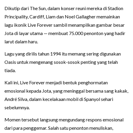
Dikutip dari The Sun, dalam konser reuni mereka di Stadion
Principality, Cardiff, Liam dan Noel Gallagher memainkan
lagu ikonik Live Forever sambil menampilkan gambar besar
Jota di layar utama — membuat 75.000 penonton yang hadir
larut dalam haru.
Lagu yang dirilis tahun 1994 itu memang sering digunakan
Oasis untuk mengenang sosok-sosok penting yang telah
tiada.
Kali ini, Live Forever menjadi bentuk penghormatan
emosional kepada Jota, yang meninggal bersama sang kakak,
André Silva, dalam kecelakaan mobil di Spanyol sehari
sebelumnya.
Momen tersebut langsung mengundang respons emosional
dari para penggemar. Salah satu penonton menuliskan,