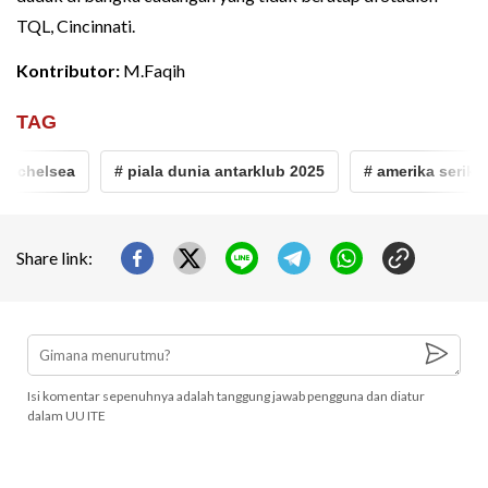
TQL, Cincinnati.
Kontributor:
M.Faqih
TAG
# chelsea
# piala dunia antarklub 2025
# amerika serikat
Share link:
Isi komentar sepenuhnya adalah tanggung jawab pengguna dan diatur
dalam UU ITE