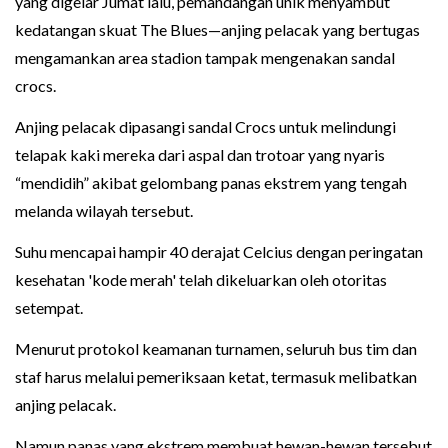
yang digelar Jumat lalu, pemandangan unik menyambut
kedatangan skuat The Blues—anjing pelacak yang bertugas
mengamankan area stadion tampak mengenakan sandal
crocs.
Anjing pelacak dipasangi sandal Crocs untuk melindungi
telapak kaki mereka dari aspal dan trotoar yang nyaris
“mendidih” akibat gelombang panas ekstrem yang tengah
melanda wilayah tersebut.
Suhu mencapai hampir 40 derajat Celcius dengan peringatan
kesehatan 'kode merah' telah dikeluarkan oleh otoritas
setempat.
Menurut protokol keamanan turnamen, seluruh bus tim dan
staf harus melalui pemeriksaan ketat, termasuk melibatkan
anjing pelacak.
Namun panas yang ekstrem membuat hewan-hewan tersebut