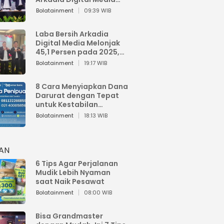
Perkuat Bisnis AI dan
Bolatainment
09:39 WIB
Jaga Fundamental
Keuangan
Laba Bersih Arkadia
Digital Media Melonjak
45,1 Persen pada 2025,
Sentuh Rp1,76 Miliar
Bolatainment
19:17 WIB
8 Cara Menyiapkan Dana
Darurat dengan Tepat
untuk Kestabilan
Keuangan
Bolatainment
18:13 WIB
HAN
6 Tips Agar Perjalanan
Mudik Lebih Nyaman
saat Naik Pesawat
Bolatainment
08:00 WIB
Bisa Grandmaster