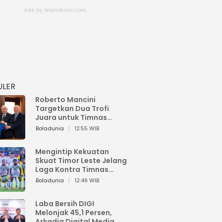
ULER
Roberto Mancini
Targetkan Dua Trofi
Juara untuk Timnas
Italia
Boladunia
12:55 WIB
Mengintip Kekuatan
Skuat Timor Leste Jelang
Laga Kontra Timnas
Indonesia di Piala AFF
Boladunia
12:49 WIB
2026
Laba Bersih DIGI
Melonjak 45,1 Persen,
Arkadia Digital Media