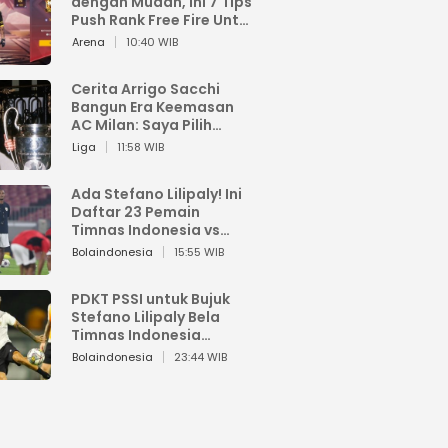
dengan Mudah, Ini 7 Tips
Push Rank Free Fire Untuk
Pemula
Arena
10:40 WIB
Cerita Arrigo Sacchi
Bangun Era Keemasan
AC Milan: Saya Pilih
Pemain dari Isi Otaknya
Liga
11:58 WIB
Ada Stefano Lilipaly! Ini
Daftar 23 Pemain
Timnas Indonesia vs
China
Bolaindonesia
15:55 WIB
PDKT PSSI untuk Bujuk
Stefano Lilipaly Bela
Timnas Indonesia
Berakhir Berantakan
Bolaindonesia
23:44 WIB