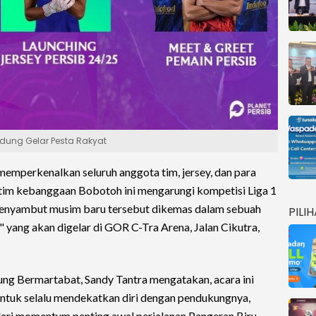
ung Gelar Pesta Rakyat
emperkenalkan seluruh anggota tim, jersey, dan para
 tim kebanggaan Bobotoh ini mengarungi kompetisi Liga 1
menyambut musim baru tersebut dikemas dalam sebuah
PILI
" yang akan digelar di GOR C-Tra Arena, Jalan Cikutra,
ng Bermartabat, Sandy Tantra mengatakan, acara ini
tuk selalu mendekatkan diri dengan pendukungnya,
ari momentum penting awal perjalanan Pangeran Biru