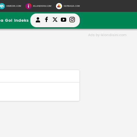
HIMEDIK.COM
IKLANDISINI.COM
SERBADA.COM
ia
Gol
Indeks