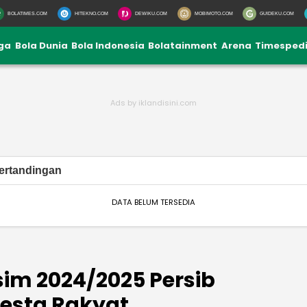
BOLATIMES.COM
HITEKNO.COM
DEWIKU.COM
MOBIMOTO.COM
GUIDEKU.COM
iga
Bola Dunia
Bola Indonesia
Bolatainment
Arena
Timesped
ertandingan
DATA BELUM TERSEDIA
m 2024/2025 Persib
esta Rakyat