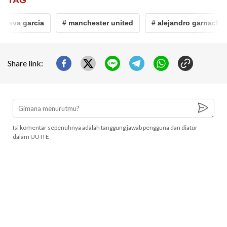
 eva garcia
# manchester united
# alejandro garnacho
Share link:
Isi komentar sepenuhnya adalah tanggung jawab pengguna dan diatur
dalam UU ITE