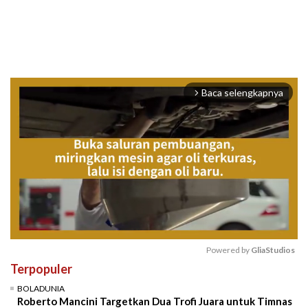
Baca selengkapnya
arrow_forward_ios
Powered by 
GliaStudios
Terpopuler
Mute
BOLADUNIA
Roberto Mancini Targetkan Dua Trofi Juara untuk Timnas