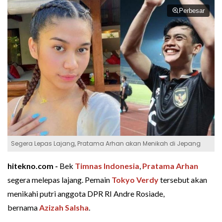
Perbesar
Segera Lepas Lajang, Pratama Arhan akan Menikah di Jepang
hitekno.com -
Bek
Timnas Indonesia
,
Pratama Arhan
segera melepas lajang. Pemain
Tokyo Verdy
tersebut akan
menikahi putri anggota DPR RI Andre Rosiade,
bernama
Azizah Salsha
.