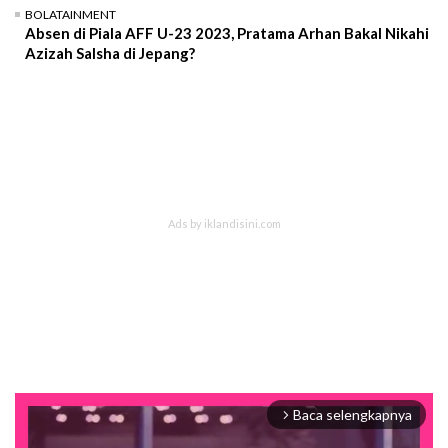
BOLATAINMENT
Absen di Piala AFF U-23 2023, Pratama Arhan Bakal Nikahi
Azizah Salsha di Jepang?
Baca selengkapnya
arrow_forward_ios