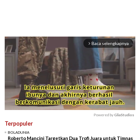
Baca selengkapnya
arrow_forward_ios
Powered by 
GliaStudios
Terpopuler
Mute
BOLADUNIA
Roberto Mancini Targetkan Dua Trofi Juara untuk Timnas