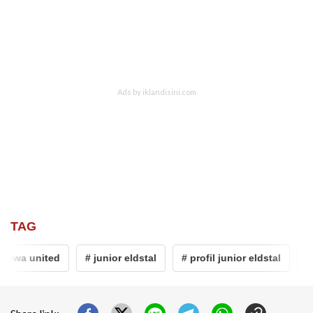
TAG
dewa united
# junior eldstal
# profil junior eldstal
# 