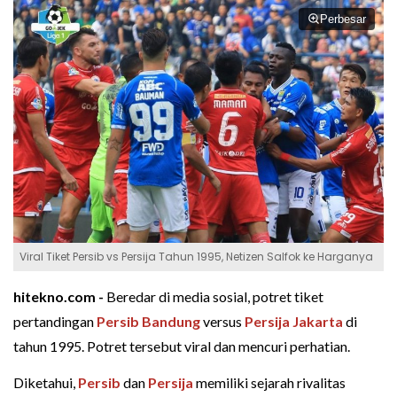
Perbesar
Viral Tiket Persib vs Persija Tahun 1995, Netizen Salfok ke Harganya
hitekno.com -
Beredar di media sosial, potret tiket
pertandingan
Persib Bandung
versus
Persija Jakarta
di
tahun 1995. Potret tersebut viral dan mencuri perhatian.
Diketahui,
Persib
dan
Persija
memiliki sejarah rivalitas