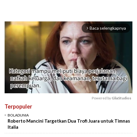
Baca selengkapnya
arrow_forward_ios
Powered by 
GliaStudios
Terpopuler
Mute
BOLADUNIA
Roberto Mancini Targetkan Dua Trofi Juara untuk Timnas
Italia