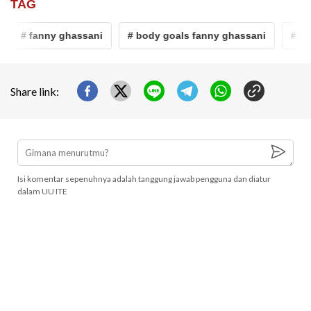
TAG
# fanny ghassani
# body goals fanny ghassani
# bod
Share link:
Isi komentar sepenuhnya adalah tanggung jawab pengguna dan diatur
dalam UU ITE