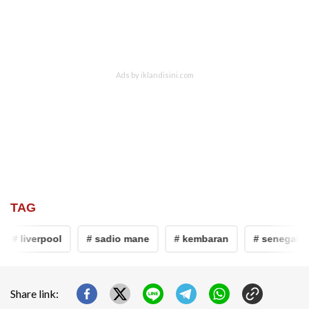
TAG
# liverpool
# sadio mane
# kembaran
# senegal
Share link: