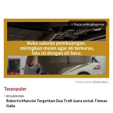
Baca selengkapnya
arrow_forward_ios
Powered by 
GliaStudios
Terpopuler
Mute
BOLADUNIA
Roberto Mancini Targetkan Dua Trofi Juara untuk Timnas
Italia