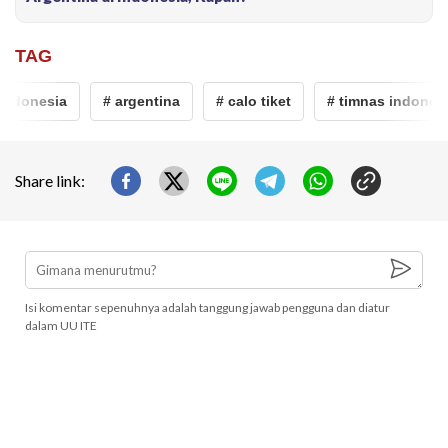
TAG
ndonesia
# argentina
# calo tiket
# timnas indonesia 
Share link:
Isi komentar sepenuhnya adalah tanggung jawab pengguna dan diatur
dalam UU ITE