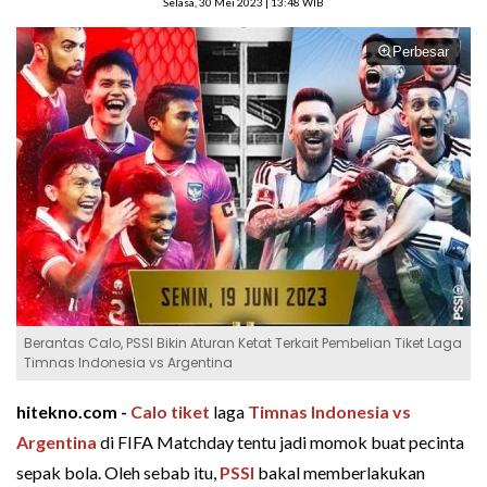
Selasa, 30 Mei 2023 | 13:48 WIB
Perbesar
Berantas Calo, PSSI Bikin Aturan Ketat Terkait Pembelian Tiket Laga
Timnas Indonesia vs Argentina
hitekno.com -
Calo tiket
laga
Timnas Indonesia vs
Argentina
di FIFA Matchday tentu jadi momok buat pecinta
sepak bola. Oleh sebab itu,
PSSI
bakal memberlakukan