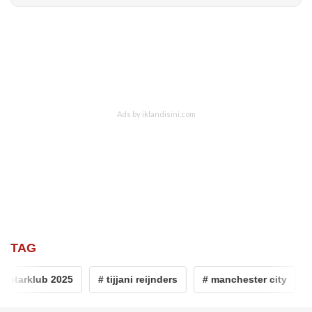
TAG
antarklub 2025
# tijjani reijnders
# manchester city
#