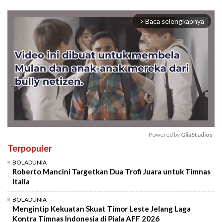
Baca selengkapnya
arrow_forward_ios
Powered by 
GliaStudios
Terpopuler
Mute
BOLADUNIA
Roberto Mancini Targetkan Dua Trofi Juara untuk Timnas
Italia
BOLADUNIA
Mengintip Kekuatan Skuat Timor Leste Jelang Laga
Kontra Timnas Indonesia di Piala AFF 2026