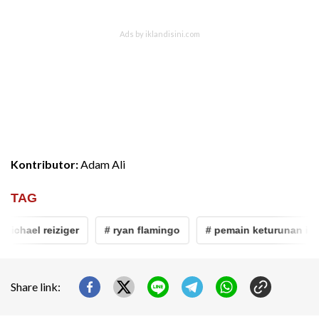
Kontributor:
Adam Ali
TAG
michael reiziger
# ryan flamingo
# pemain keturunan ind
Share link: