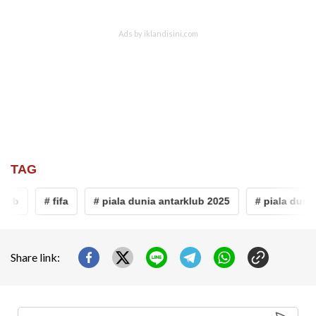
TAG
lub
# fifa
# piala dunia antarklub 2025
# piala dunia 
Share link: