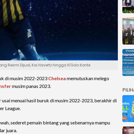
ng Resmi Dijual, Kai Havertz hingga N'Golo Kante
ruk di musim 2022-2023
Chelsea
memutuskan melego
nsfer
musim panas 2023.
PILI
sai menuai hasil buruk di musim 2022-2023, berakhir di
er League.
mewah, sederet pemain bintang yang sebenarnya mampu
r juara.