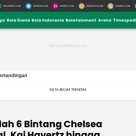
BOLATIMES.COM
HITEKNO.COM
DEWIKU.COM
MOBIMOTO.COM
GUIDEKU.COM
iga
Bola Dunia
Bola Indonesia
Bolatainment
Arena
Timesped
ertandingan
DATA BELUM TERSEDIA
lah 6 Bintang Chelsea
l, Kai Havertz hingga