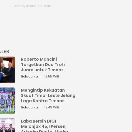
ULER
Roberto Mancini
Targetkan Dua Trofi
Juara untuk Timnas
Italia
Boladunia
12:55 WIB
Mengintip Kekuatan
Skuat Timor Leste Jelang
Laga Kontra Timnas
Indonesia di Piala AFF
Boladunia
12:49 WIB
2026
Laba Bersih DIGI
Melonjak 45,1 Persen,
Arkadia Digital Media