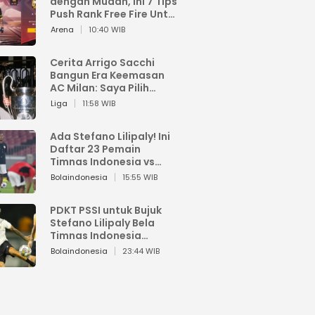
dengan Mudah, Ini 7 Tips
Push Rank Free Fire Untuk
Pemula
Arena
10:40 WIB
Cerita Arrigo Sacchi
Bangun Era Keemasan
AC Milan: Saya Pilih
Pemain dari Isi Otaknya
Liga
11:58 WIB
Ada Stefano Lilipaly! Ini
Daftar 23 Pemain
Timnas Indonesia vs
China
Bolaindonesia
15:55 WIB
PDKT PSSI untuk Bujuk
Stefano Lilipaly Bela
Timnas Indonesia
Berakhir Berantakan
Bolaindonesia
23:44 WIB