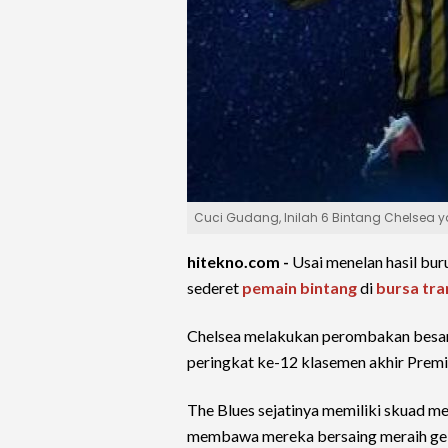
Cuci Gudang, Inilah 6 Bintang Chelsea ya
hitekno.com -
Usai menelan hasil bu
sederet
pemain bintang
di
bursa tra
Chelsea melakukan perombakan besar u
peringkat ke-12 klasemen akhir Premi
The Blues sejatinya memiliki skuad 
membawa mereka bersaing meraih gela