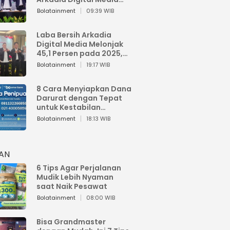
Perkuat Bisnis AI dan
Bolatainment
09:39 WIB
Jaga Fundamental
Keuangan
Laba Bersih Arkadia
Digital Media Melonjak
45,1 Persen pada 2025,
Sentuh Rp1,76 Miliar
Bolatainment
19:17 WIB
8 Cara Menyiapkan Dana
Darurat dengan Tepat
untuk Kestabilan
Keuangan
Bolatainment
18:13 WIB
HAN
6 Tips Agar Perjalanan
Mudik Lebih Nyaman
saat Naik Pesawat
Bolatainment
08:00 WIB
Bisa Grandmaster