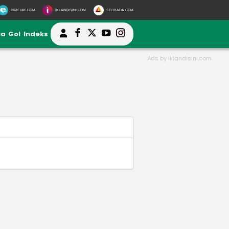
HIMEDIK.COM
IKLANDISINI.COM
SERBADA.COM
ia
Gol
Indeks