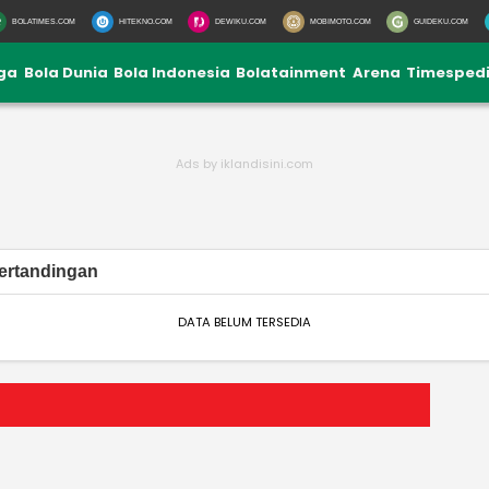
BOLATIMES.COM
HITEKNO.COM
DEWIKU.COM
MOBIMOTO.COM
GUIDEKU.COM
iga
Bola Dunia
Bola Indonesia
Bolatainment
Arena
Timesped
ertandingan
DATA BELUM TERSEDIA