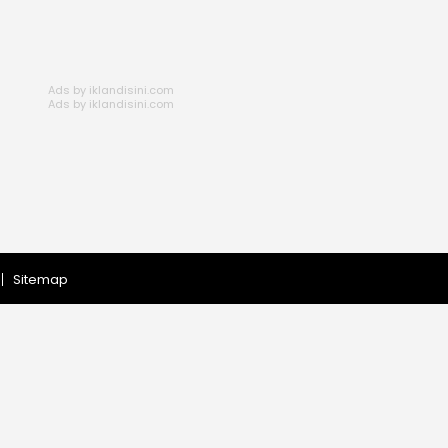
Sitemap