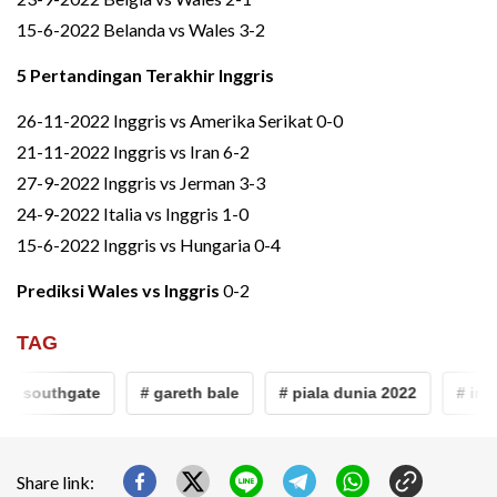
15-6-2022 Belanda vs Wales 3-2
5 Pertandingan Terakhir Inggris
26-11-2022 Inggris vs Amerika Serikat 0-0
21-11-2022 Inggris vs Iran 6-2
27-9-2022 Inggris vs Jerman 3-3
24-9-2022 Italia vs Inggris 1-0
15-6-2022 Inggris vs Hungaria 0-4
Prediksi Wales vs Inggris
0-2
TAG
southgate
# gareth bale
# piala dunia 2022
# inggris
Share link: