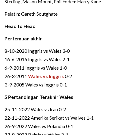
Sterling, Mason Mount, Phil Foden: Harry Kane.
Pelatih: Gareth Soutghate
Head to Head
Pertemuan akhir
8-10-2020 Inggris vs Wales 3-0
16-6-2016 Inggris vs Wales 2-1
6-9-2011 Inggris vs Wales 1-0
26-3-2011
Wales vs Inggris
0-2
3-9-2005 Wales vs Inggris 0-1
5 Pertandingan Terakhir Wales
25-11-2022 Wales vs Iran 0-2
22-11-2022 Amerika Serikat vs Walves 1-1
26-9-2022 Wales vs Polandia 0-1
23-9-2022 Belgia vs Wales 2-1