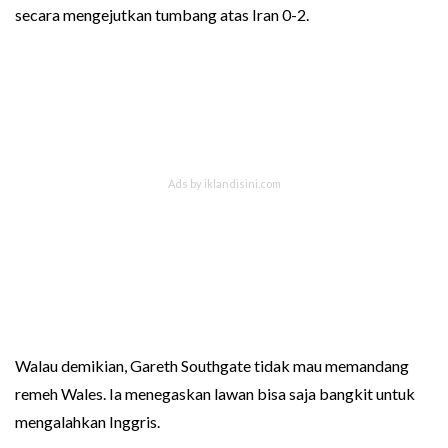
secara mengejutkan tumbang atas Iran 0-2.
Walau demikian, Gareth Southgate tidak mau memandang
remeh Wales. Ia menegaskan lawan bisa saja bangkit untuk
mengalahkan Inggris.