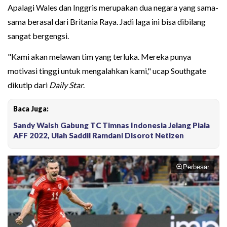
Apalagi Wales dan Inggris merupakan dua negara yang sama-
sama berasal dari Britania Raya. Jadi laga ini bisa dibilang
sangat bergengsi.
"Kami akan melawan tim yang terluka. Mereka punya
motivasi tinggi untuk mengalahkan kami," ucap Southgate
dikutip dari
Daily Star
.
Baca Juga:
Sandy Walsh Gabung TC Timnas Indonesia Jelang Piala
AFF 2022, Ulah Saddil Ramdani Disorot Netizen
Perbesar