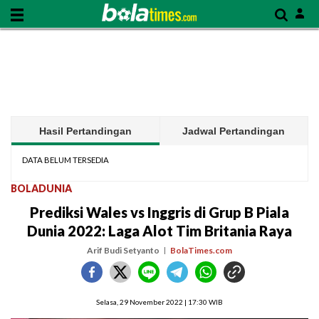
Hasil Pertandingan
Jadwal Pertandingan
DATA BELUM TERSEDIA
BOLADUNIA
Prediksi Wales vs Inggris di Grup B Piala
Dunia 2022: Laga Alot Tim Britania Raya
Arif Budi Setyanto
BolaTimes.com
Selasa, 29 November 2022 | 17:30 WIB