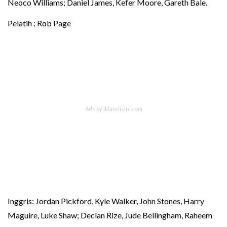
Neoco Williams; Daniel James, Kefer Moore, Gareth Bale.
Pelatih : Rob Page
Inggris: Jordan Pickford, Kyle Walker, John Stones, Harry
Maguire, Luke Shaw; Declan Rize, Jude Bellingham, Raheem