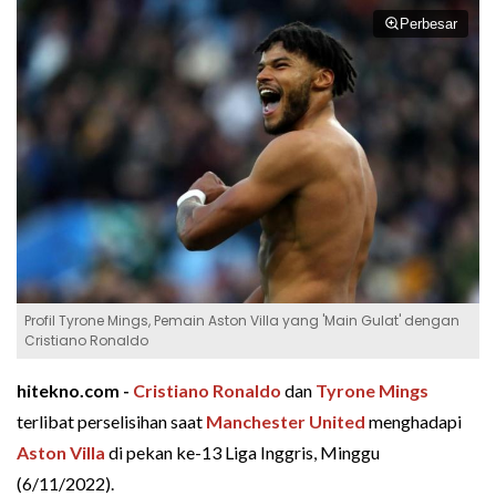
Perbesar
Profil Tyrone Mings, Pemain Aston Villa yang 'Main Gulat' dengan
Cristiano Ronaldo
hitekno.com -
Cristiano Ronaldo
dan
Tyrone Mings
terlibat perselisihan saat
Manchester United
menghadapi
Aston Villa
di pekan ke-13 Liga Inggris, Minggu
(6/11/2022).