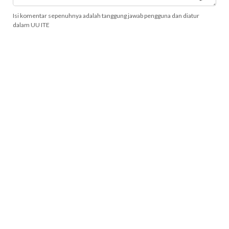
Isi komentar sepenuhnya adalah tanggung jawab pengguna dan diatur
dalam UU ITE