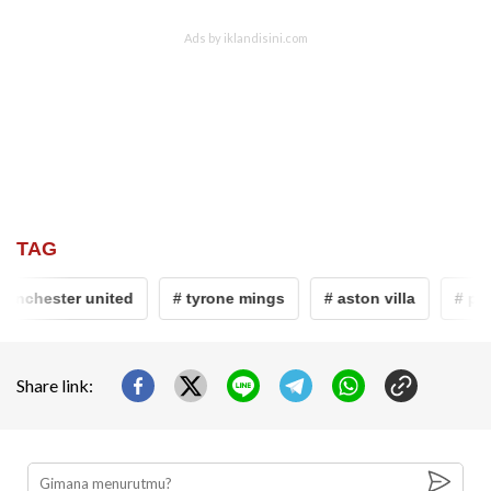
TAG
nchester united
# tyrone mings
# aston villa
# profi
Share link: