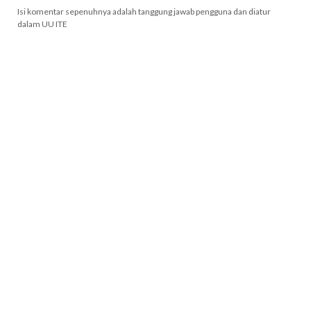
Isi komentar sepenuhnya adalah tanggung jawab pengguna dan diatur
dalam UU ITE