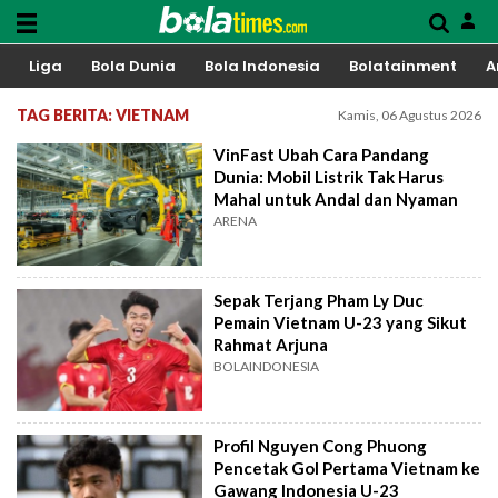
Liga
Bola Dunia
Bola Indonesia
Bolatainment
A
TAG BERITA: VIETNAM
Kamis, 06 Agustus 2026
VinFast Ubah Cara Pandang
Dunia: Mobil Listrik Tak Harus
Mahal untuk Andal dan Nyaman
ARENA
Sepak Terjang Pham Ly Duc
Pemain Vietnam U-23 yang Sikut
Rahmat Arjuna
BOLAINDONESIA
Profil Nguyen Cong Phuong
Pencetak Gol Pertama Vietnam ke
Gawang Indonesia U-23