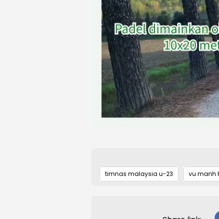
timnas malaysia u-23
vu manh 