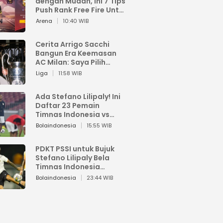
dengan Mudah, Ini 7 Tips
Push Rank Free Fire Untuk
Pemula
Arena
10:40 WIB
Cerita Arrigo Sacchi
Bangun Era Keemasan
AC Milan: Saya Pilih
Pemain dari Isi Otaknya
Liga
11:58 WIB
Ada Stefano Lilipaly! Ini
Daftar 23 Pemain
Timnas Indonesia vs
China
Bolaindonesia
15:55 WIB
PDKT PSSI untuk Bujuk
Stefano Lilipaly Bela
Timnas Indonesia
Berakhir Berantakan
Bolaindonesia
23:44 WIB