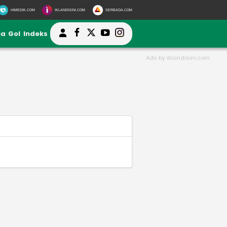
HIMEDIK.COM
IKLANDISINI.COM
SERBADA.COM
ia
Gol
Indeks