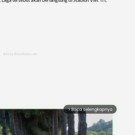
Baca selengkapnya
arrow_forward_ios