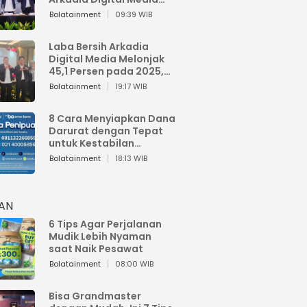
Perkuat Bisnis AI dan
Bolatainment
09:39 WIB
Jaga Fundamental
Keuangan
Laba Bersih Arkadia
Digital Media Melonjak
45,1 Persen pada 2025,
Sentuh Rp1,76 Miliar
Bolatainment
19:17 WIB
8 Cara Menyiapkan Dana
Darurat dengan Tepat
untuk Kestabilan
Keuangan
Bolatainment
18:13 WIB
HAN
6 Tips Agar Perjalanan
Mudik Lebih Nyaman
saat Naik Pesawat
Bolatainment
08:00 WIB
Bisa Grandmaster