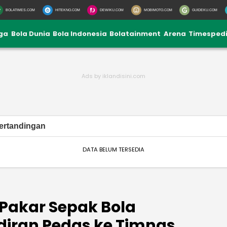
BOLATIMES.COM
HITEKNO.COM
DEWIKU.COM
MOBIMOTO.COM
GUIDEKU.COM
iga
Bola Dunia
Bola Indonesia
Bolatainment
Arena
Timesped
ertandingan
DATA BELUM TERSEDIA
 Pakar Sepak Bola
ndiran Pedas ke Timnas