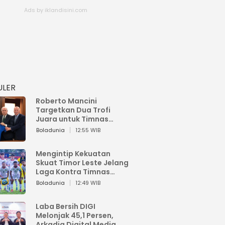
ULER
Roberto Mancini
Targetkan Dua Trofi
Juara untuk Timnas
Italia
Boladunia
12:55 WIB
Mengintip Kekuatan
Skuat Timor Leste Jelang
Laga Kontra Timnas
Indonesia di Piala AFF
Boladunia
12:49 WIB
2026
Laba Bersih DIGI
Melonjak 45,1 Persen,
Arkadia Digital Media