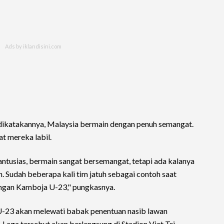
ikatakannya, Malaysia bermain dengan penuh semangat.
t mereka labil.
ntusias, bermain sangat bersemangat, tetapi ada kalanya
n. Sudah beberapa kali tim jatuh sebagai contoh saat
ngan Kamboja U-23," pungkasnya.
 U-23 akan melewati babak penentuan nasib lawan
Laga tersebut akan berlangsung di Stadion Viet Tri,