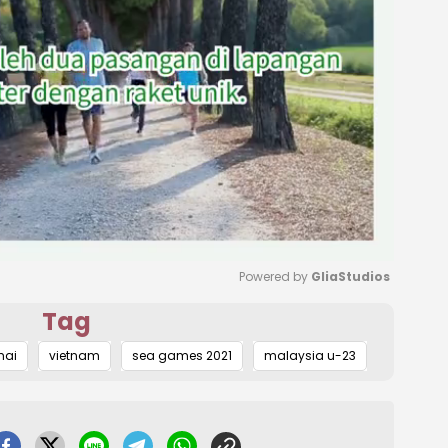
Powered by 
GliaStudios
Tag
Mute
hai
vietnam
sea games 2021
malaysia u-23