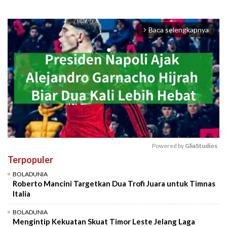
Baca selengkapnya
arrow_forward_ios
Powered by 
GliaStudios
Terpopuler
Mute
BOLADUNIA
Roberto Mancini Targetkan Dua Trofi Juara untuk Timnas
Italia
BOLADUNIA
Mengintip Kekuatan Skuat Timor Leste Jelang Laga