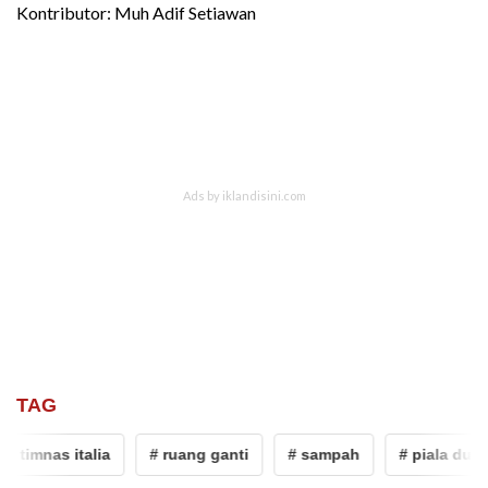
Kontributor: Muh Adif Setiawan
TAG
# timnas italia
# ruang ganti
# sampah
# piala dunia