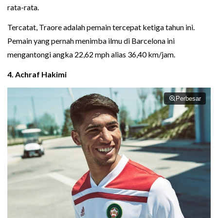
rata-rata.
Tercatat, Traore adalah pemain tercepat ketiga tahun ini.
Pemain yang pernah menimba ilmu di Barcelona ini
mengantongi angka 22,62 mph alias 36,40 km/jam.
4.
Achraf Hakimi
Perbesar