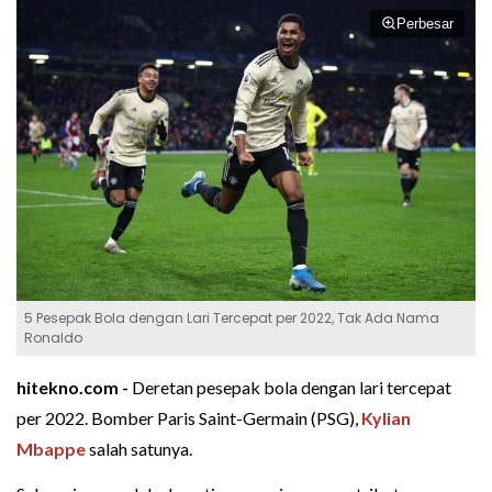
Perbesar
5 Pesepak Bola dengan Lari Tercepat per 2022, Tak Ada Nama
Ronaldo
hitekno.com -
Deretan pesepak bola dengan lari tercepat
per 2022. Bomber Paris Saint-Germain (PSG),
Kylian
Mbappe
salah satunya.