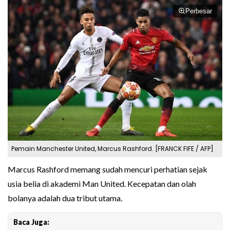
Perbesar
Pemain Manchester United, Marcus Rashford. [FRANCK FIFE / AFP]
Marcus Rashford memang sudah mencuri perhatian sejak
usia belia di akademi Man United. Kecepatan dan olah
bolanya adalah dua tribut utama.
Baca Juga: