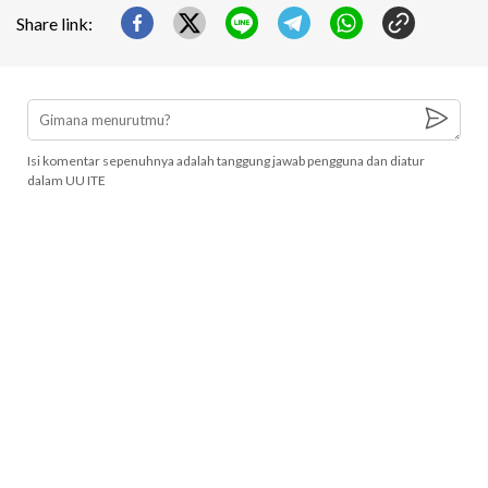
Share link:
Isi komentar sepenuhnya adalah tanggung jawab pengguna dan diatur
dalam UU ITE