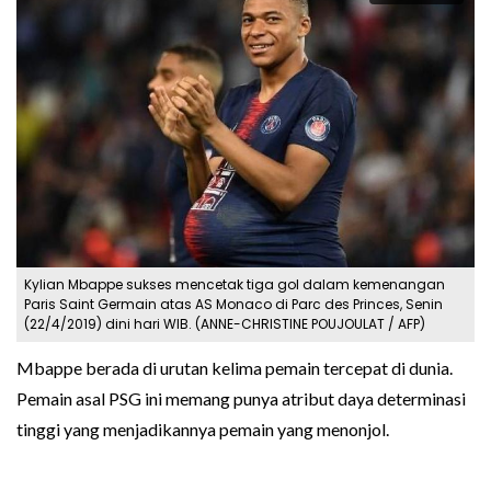
Kylian Mbappe sukses mencetak tiga gol dalam kemenangan
Paris Saint Germain atas AS Monaco di Parc des Princes, Senin
(22/4/2019) dini hari WIB. (ANNE-CHRISTINE POUJOULAT / AFP)
Mbappe berada di urutan kelima pemain tercepat di dunia.
Pemain asal PSG ini memang punya atribut daya determinasi
tinggi yang menjadikannya pemain yang menonjol.