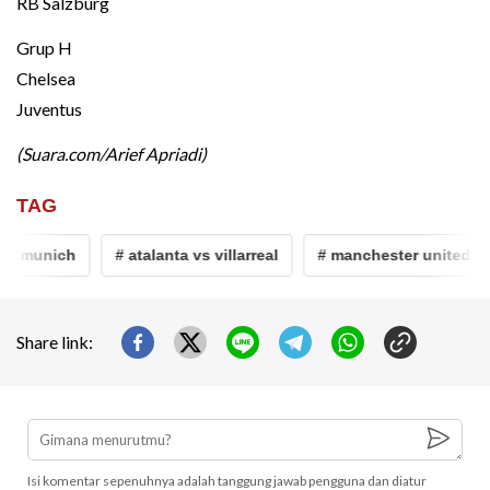
RB Salzburg
Grup H
Chelsea
Juventus
(Suara.com/Arief Apriadi)
TAG
munich
# atalanta vs villarreal
# manchester united
#
Share link:
Isi komentar sepenuhnya adalah tanggung jawab pengguna dan diatur