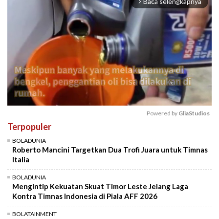
Baca selengkapnya
arrow_forward_ios
Powered by 
GliaStudios
Terpopuler
Mute
BOLADUNIA
Roberto Mancini Targetkan Dua Trofi Juara untuk Timnas
Italia
BOLADUNIA
Mengintip Kekuatan Skuat Timor Leste Jelang Laga
Kontra Timnas Indonesia di Piala AFF 2026
BOLATAINMENT