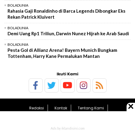
BOLADUNIA
Rahasia Gaji Ronaldinho di Barca Legends Dibongkar Eks
Rekan Patrick Kluivert
BOLADUNIA
Demi Uang Rp1 Triliun, Darwin Nunez Hijrah ke Arab Saudi
BOLADUNIA
Pesta Gol di Allianz Arena! Bayern Munich Bungkam
Tottenham, Harry Kane Permalukan Mantan
Ikuti Kami
Redaksi
Kontak
Tentang Kami
Pedoman Media Siber
Kebijakan Privasi
Sitemap
© 2026 BolaTimes.com - All Rights Reserved.