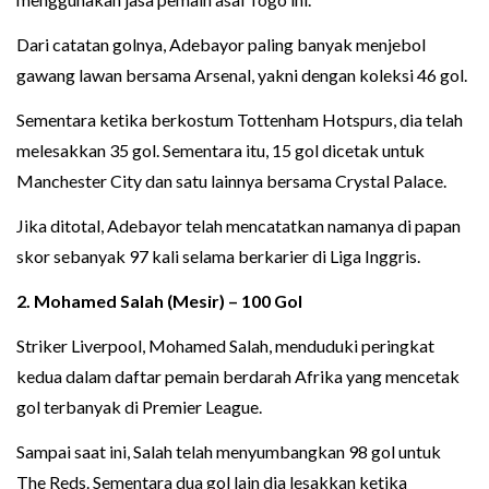
Dari catatan golnya, Adebayor paling banyak menjebol
gawang lawan bersama Arsenal, yakni dengan koleksi 46 gol.
Sementara ketika berkostum Tottenham Hotspurs, dia telah
melesakkan 35 gol. Sementara itu, 15 gol dicetak untuk
Manchester City dan satu lainnya bersama Crystal Palace.
Jika ditotal, Adebayor telah mencatatkan namanya di papan
skor sebanyak 97 kali selama berkarier di Liga Inggris.
2.
Mohamed Salah
(Mesir) – 100 Gol
Striker Liverpool, Mohamed Salah, menduduki peringkat
kedua dalam daftar pemain berdarah Afrika yang mencetak
gol terbanyak di Premier League.
Sampai saat ini, Salah telah menyumbangkan 98 gol untuk
The Reds. Sementara dua gol lain dia lesakkan ketika