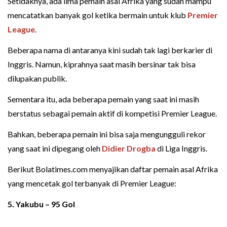
Setidaknya, ada lima pemain asal Afrika yang sudah mampu
mencatatkan banyak gol ketika bermain untuk klub
Premier
League
.
Beberapa nama di antaranya kini sudah tak lagi berkarier di
Inggris. Namun, kiprahnya saat masih bersinar tak bisa
dilupakan publik.
Sementara itu, ada beberapa pemain yang saat ini masih
berstatus sebagai pemain aktif di kompetisi Premier League.
Bahkan, beberapa pemain ini bisa saja mengungguli rekor
yang saat ini dipegang oleh
Didier Drogba
di Liga Inggris.
Berikut Bolatimes.com menyajikan daftar pemain asal Afrika
yang mencetak gol terbanyak di Premier League:
5. Yakubu – 95 Gol