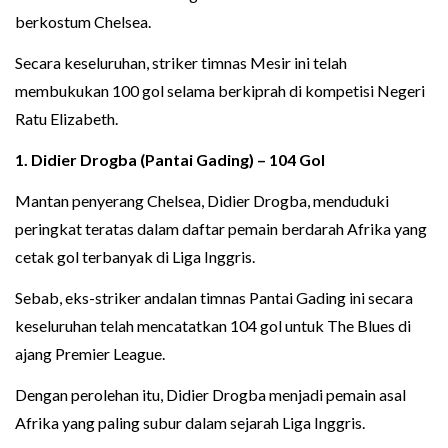
berkostum Chelsea.
Secara keseluruhan, striker timnas Mesir ini telah
membukukan 100 gol selama berkiprah di kompetisi Negeri
Ratu Elizabeth.
1. Didier Drogba (Pantai Gading) – 104 Gol
Mantan penyerang Chelsea, Didier Drogba, menduduki
peringkat teratas dalam daftar pemain berdarah Afrika yang
cetak gol terbanyak di Liga Inggris.
Sebab, eks-striker andalan timnas Pantai Gading ini secara
keseluruhan telah mencatatkan 104 gol untuk The Blues di
ajang Premier League.
Dengan perolehan itu, Didier Drogba menjadi pemain asal
Afrika yang paling subur dalam sejarah Liga Inggris.