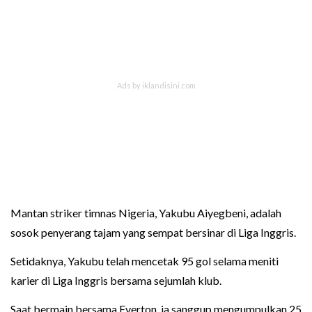
Mantan striker timnas Nigeria, Yakubu Aiyegbeni, adalah
sosok penyerang tajam yang sempat bersinar di Liga Inggris.
Setidaknya, Yakubu telah mencetak 95 gol selama meniti
karier di Liga Inggris bersama sejumlah klub.
Saat bermain bersama Everton, ia sanggup mengumpulkan 25