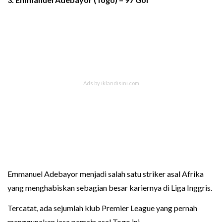
Emmanuel Adebayor menjadi salah satu striker asal Afrika
yang menghabiskan sebagian besar kariernya di Liga Inggris.
Tercatat, ada sejumlah klub Premier League yang pernah
menggunakan jasa pemain asal Togo ini.