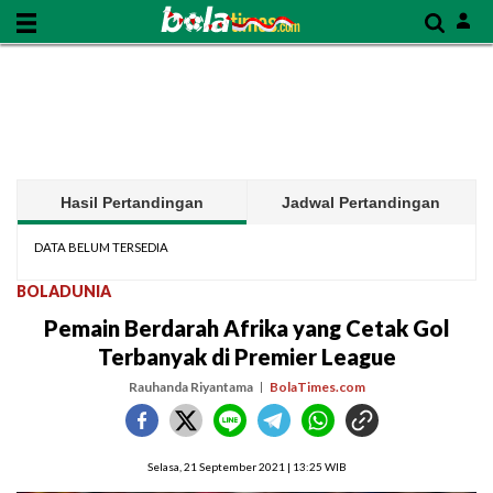
Hasil Pertandingan
Jadwal Pertandingan
DATA BELUM TERSEDIA
BOLADUNIA
Pemain Berdarah Afrika yang Cetak Gol
Terbanyak di Premier League
Rauhanda Riyantama
BolaTimes.com
Selasa, 21 September 2021 | 13:25 WIB