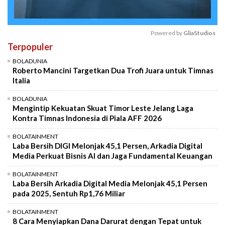
Powered by 
GliaStudios
Terpopuler
Mute
BOLADUNIA
Roberto Mancini Targetkan Dua Trofi Juara untuk Timnas
Italia
BOLADUNIA
Mengintip Kekuatan Skuat Timor Leste Jelang Laga
Kontra Timnas Indonesia di Piala AFF 2026
BOLATAINMENT
Laba Bersih DIGI Melonjak 45,1 Persen, Arkadia Digital
Media Perkuat Bisnis AI dan Jaga Fundamental Keuangan
BOLATAINMENT
Laba Bersih Arkadia Digital Media Melonjak 45,1 Persen
pada 2025, Sentuh Rp1,76 Miliar
BOLATAINMENT
8 Cara Menyiapkan Dana Darurat dengan Tepat untuk