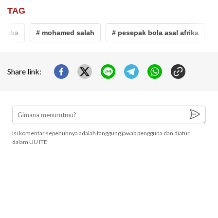
TAG
gba
# mohamed salah
# pesepak bola asal afrika
# li
Share link:
Isi komentar sepenuhnya adalah tanggung jawab pengguna dan diatur
dalam UU ITE