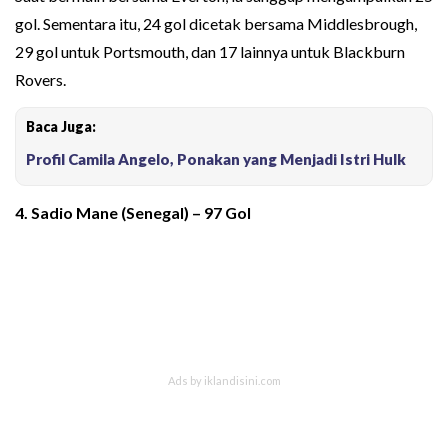
gol. Sementara itu, 24 gol dicetak bersama Middlesbrough,
29 gol untuk Portsmouth, dan 17 lainnya untuk Blackburn
Rovers.
Baca Juga:
Profil Camila Angelo, Ponakan yang Menjadi Istri Hulk
4. Sadio Mane (Senegal) – 97 Gol