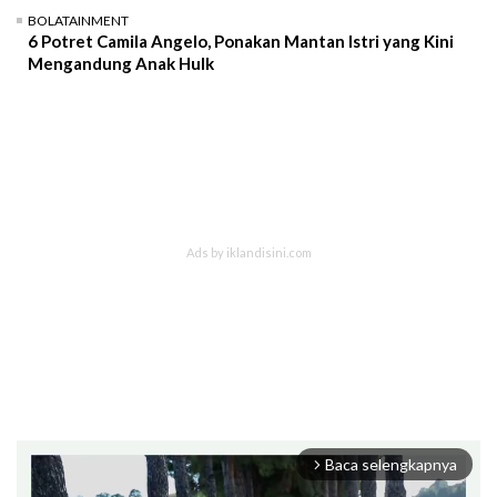
BOLATAINMENT
6 Potret Camila Angelo, Ponakan Mantan Istri yang Kini
Mengandung Anak Hulk
Baca selengkapnya
arrow_forward_ios