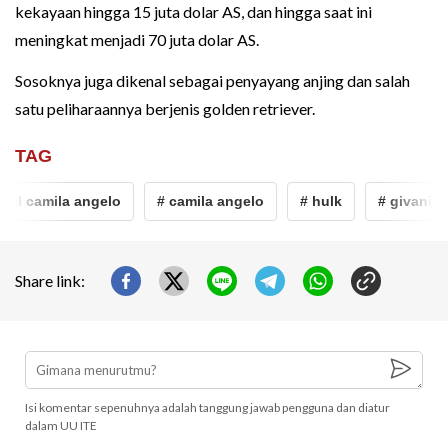
kekayaan hingga 15 juta dolar AS, dan hingga saat ini
meningkat menjadi 70 juta dolar AS.
Sosoknya juga dikenal sebagai penyayang anjing dan salah
satu peliharaannya berjenis golden retriever.
TAG
il camila angelo
# camila angelo
# hulk
# givanildo 
Share link:
Isi komentar sepenuhnya adalah tanggung jawab pengguna dan diatur
dalam UU ITE