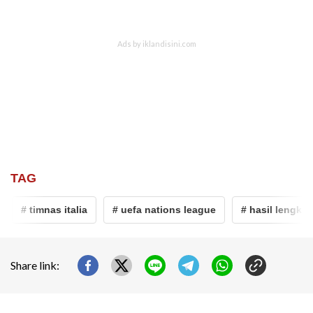
TAG
# timnas italia
# uefa nations league
# hasil lengkap 
Share link: