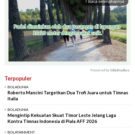
Baca selengkapnya
arrow_forward_ios
Powered by 
GliaStudios
Terpopuler
Mute
BOLADUNIA
Roberto Mancini Targetkan Dua Trofi Juara untuk Timnas
Italia
BOLADUNIA
Mengintip Kekuatan Skuat Timor Leste Jelang Laga
Kontra Timnas Indonesia di Piala AFF 2026
BOLATAINMENT