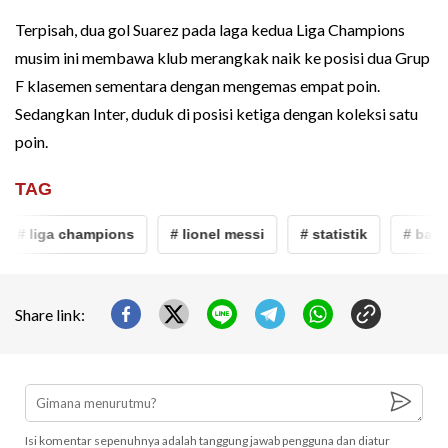
Terpisah, dua gol Suarez pada laga kedua Liga Champions
musim ini membawa klub merangkak naik ke posisi dua Grup
F klasemen sementara dengan mengemas empat poin.
Sedangkan Inter, duduk di posisi ketiga dengan koleksi satu
poin.
TAG
# liga champions
# lionel messi
# statistik
# barce
Share link:
Isi komentar sepenuhnya adalah tanggung jawab pengguna dan diatur