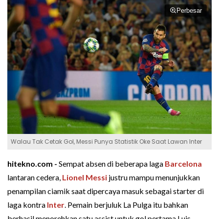
Perbesar
Walau Tak Cetak Gol, Messi Punya Statistik Oke Saat Lawan Inter
hitekno.com -
Sempat absen di beberapa laga
Barcelona
lantaran cedera,
Lionel Messi
justru mampu menunjukkan
penampilan ciamik saat dipercaya masuk sebagai starter di
laga kontra
Inter
. Pemain berjuluk La Pulga itu bahkan
berhasil menorehkan satu assist untuk gol pertama Luis