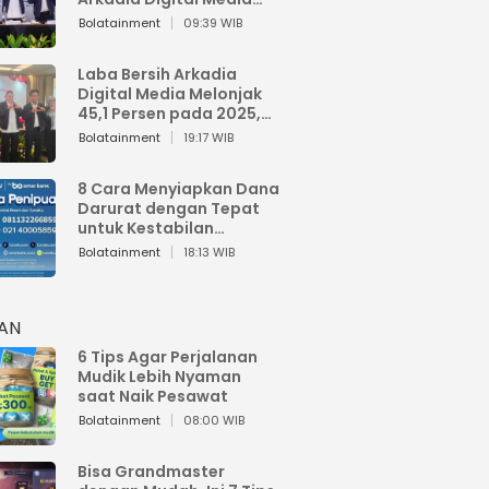
Perkuat Bisnis AI dan
Bolatainment
09:39 WIB
Jaga Fundamental
Keuangan
Laba Bersih Arkadia
Digital Media Melonjak
45,1 Persen pada 2025,
Sentuh Rp1,76 Miliar
Bolatainment
19:17 WIB
8 Cara Menyiapkan Dana
Darurat dengan Tepat
untuk Kestabilan
Keuangan
Bolatainment
18:13 WIB
HAN
6 Tips Agar Perjalanan
Mudik Lebih Nyaman
saat Naik Pesawat
Bolatainment
08:00 WIB
Bisa Grandmaster