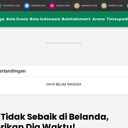
BOLATIMES.COM
HITEKNO.COM
DEWIKU.COM
MOBIMOTO.COM
GUIDEKU.COM
iga
Bola Dunia
Bola Indonesia
Bolatainment
Arena
Timesped
ertandingan
DATA BELUM TERSEDIA
 Tidak Sebaik di Belanda,
erikan Dia Waktu!