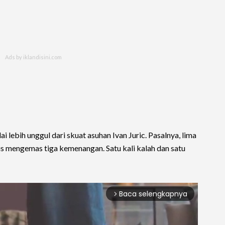
ilai lebih unggul dari skuat asuhan Ivan Juric. Pasalnya, lima
us mengemas tiga kemenangan. Satu kali kalah dan satu
Baca selengkapnya
arrow_forward_ios