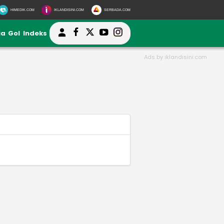
HIMEDIK.COM
IKLANDISINI.COM
SERBADA.COM
ia
Gol
Indeks