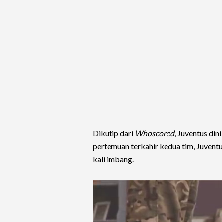
Dikutip dari
Whoscored
, Juventus din
pertemuan terkahir kedua tim, Juvent
kali imbang.