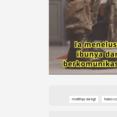
matthijs de ligt
fabio c