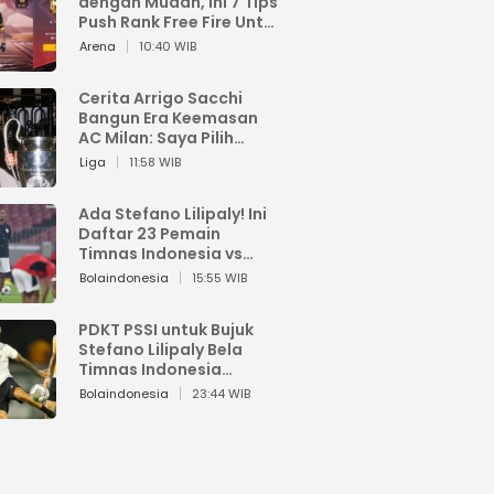
dengan Mudah, Ini 7 Tips
Push Rank Free Fire Untuk
Pemula
Arena
10:40 WIB
Cerita Arrigo Sacchi
Bangun Era Keemasan
AC Milan: Saya Pilih
Pemain dari Isi Otaknya
Liga
11:58 WIB
Ada Stefano Lilipaly! Ini
Daftar 23 Pemain
Timnas Indonesia vs
China
Bolaindonesia
15:55 WIB
PDKT PSSI untuk Bujuk
Stefano Lilipaly Bela
Timnas Indonesia
Berakhir Berantakan
Bolaindonesia
23:44 WIB