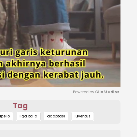
Powered by 
GliaStudios
Tag
Mute
apello
liga italia
adaptasi
juventus