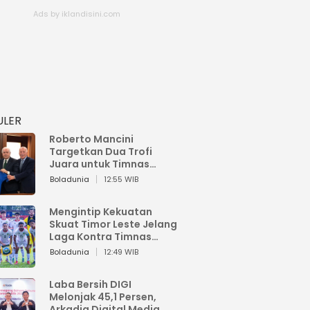
ULER
Roberto Mancini
Targetkan Dua Trofi
Juara untuk Timnas
Italia
Boladunia
12:55 WIB
Mengintip Kekuatan
Skuat Timor Leste Jelang
Laga Kontra Timnas
Indonesia di Piala AFF
Boladunia
12:49 WIB
2026
Laba Bersih DIGI
Melonjak 45,1 Persen,
Arkadia Digital Media