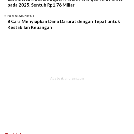
pada 2025, Sentuh Rp1,76 Miliar
BOLATAINMENT
8 Cara Menyiapkan Dana Darurat dengan Tepat untuk
Kestabilan Keuangan