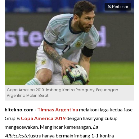
Perbesar
Copa America 2019: Imbang Kontra Paraguay, Perjuangan
Argentina Makin Berat
hitekno.com -
Timnas Argentina
melakoni laga kedua fase
Grup B
Copa America 2019
dengan hasil yang cukup
mengecewakan. Mengincar kemenangan,
La
Albiceleste
justru hanya bermain imbang 1-1 kontra