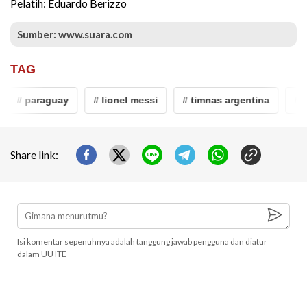
Pelatih: Eduardo Berizzo
Sumber: www.suara.com
TAG
# paraguay
# lionel messi
# timnas argentina
# co
Share link:
Isi komentar sepenuhnya adalah tanggung jawab pengguna dan diatur
dalam UU ITE