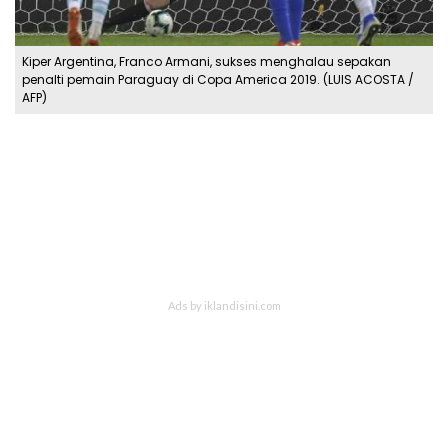
Kiper Argentina, Franco Armani, sukses menghalau sepakan
penalti pemain Paraguay di Copa America 2019. (LUIS ACOSTA /
AFP)