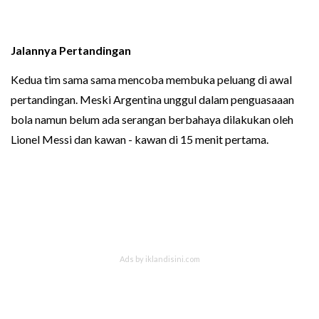
Jalannya Pertandingan
Kedua tim sama sama mencoba membuka peluang di awal
pertandingan. Meski Argentina unggul dalam penguasaaan
bola namun belum ada serangan berbahaya dilakukan oleh
Lionel Messi dan kawan - kawan di 15 menit pertama.