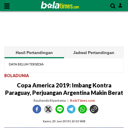
Hasil Pertandingan
Jadwal Pertandingan
DATA BELUM TERSEDIA
BOLADUNIA
Copa America 2019: Imbang Kontra
Paraguay, Perjuangan Argentina Makin Berat
Rauhanda Riyantama
BolaTimes.com
Kamis, 20 Juni 2019 | 10:02 WIB