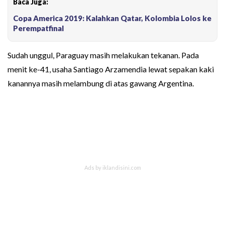
Baca Juga:
Copa America 2019: Kalahkan Qatar, Kolombia Lolos ke
Perempatfinal
Sudah unggul, Paraguay masih melakukan tekanan. Pada
menit ke-41, usaha Santiago Arzamendia lewat sepakan kaki
kanannya masih melambung di atas gawang Argentina.