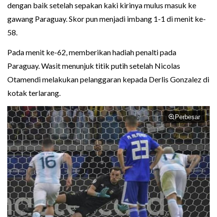
dengan baik setelah sepakan kaki kirinya mulus masuk ke
gawang Paraguay. Skor pun menjadi imbang 1-1 di menit ke-
58.
Pada menit ke-62, memberikan hadiah penalti pada
Paraguay. Wasit menunjuk titik putih setelah Nicolas
Otamendi melakukan pelanggaran kepada Derlis Gonzalez di
kotak terlarang.
Perbesar