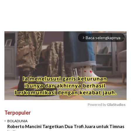
Baca selengkapnya
arrow_forward_ios
Powered by 
GliaStudios
Terpopuler
Mute
BOLADUNIA
Roberto Mancini Targetkan Dua Trofi Juara untuk Timnas