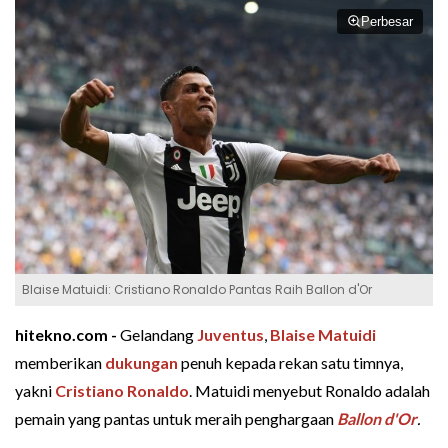
Perbesar
Blaise Matuidi: Cristiano Ronaldo Pantas Raih Ballon d'Or
hitekno.com -
Gelandang
Juventus
,
Blaise Matuidi
memberikan
dukungan
penuh kepada rekan satu timnya,
yakni
Cristiano Ronaldo
. Matuidi menyebut Ronaldo adalah
pemain yang pantas untuk meraih penghargaan
Ballon d'Or
.