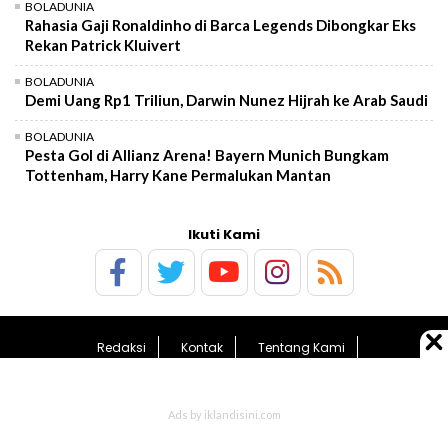
BOLADUNIA
Rahasia Gaji Ronaldinho di Barca Legends Dibongkar Eks
Rekan Patrick Kluivert
BOLADUNIA
Demi Uang Rp1 Triliun, Darwin Nunez Hijrah ke Arab Saudi
BOLADUNIA
Pesta Gol di Allianz Arena! Bayern Munich Bungkam
Tottenham, Harry Kane Permalukan Mantan
Ikuti Kami
Redaksi
Kontak
Tentang Kami
Pedoman Media Siber
Kebijakan Privasi
Sitemap
© 2026 BolaTimes.com - All Rights Reserved.