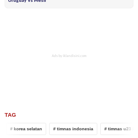
TAG
# korea selatan
# timnas indonesia
# timnas u23 indon